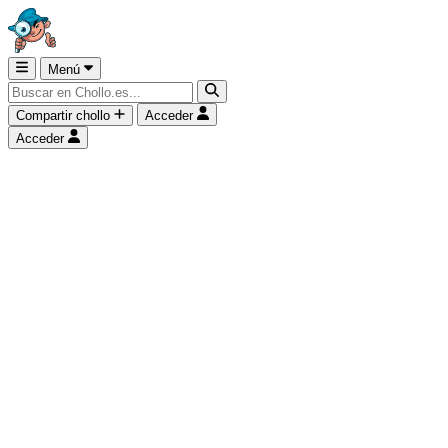
Menú
Compartir chollo
Acceder
Acceder