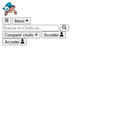
Menú
Compartir chollo
Acceder
Acceder