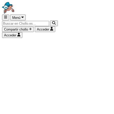
Menú
Compartir chollo
Acceder
Acceder