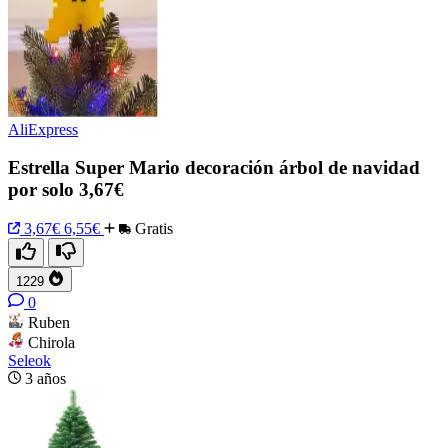
AliExpress
Estrella Super Mario decoración árbol de navidad
por solo 3,67€
3,67€
6,55€
Gratis
1229
0
Ruben
Chirola
Seleok
3 años