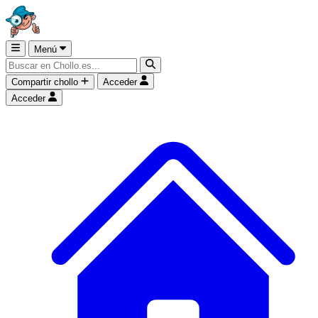
Menú
Compartir chollo
Acceder
Acceder