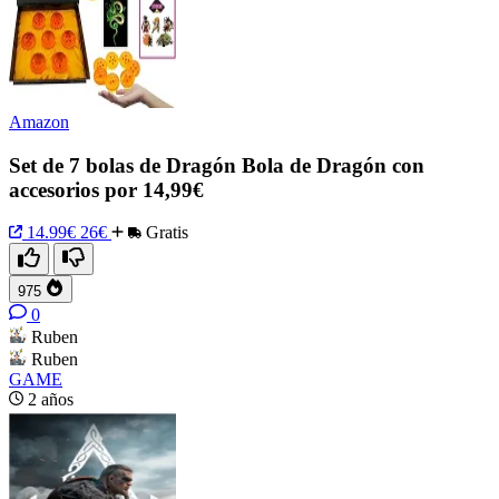
Amazon
Set de 7 bolas de Dragón Bola de Dragón con
accesorios por 14,99€
14.99€
26€
Gratis
975
0
Ruben
Ruben
GAME
2 años