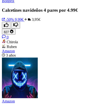
Bonprix
Calcetines navideños 4 pares por 4.99€
-50%
9,99€
3,95€
827
0
Chirola
Ruben
Amazon
3 años
Amazon