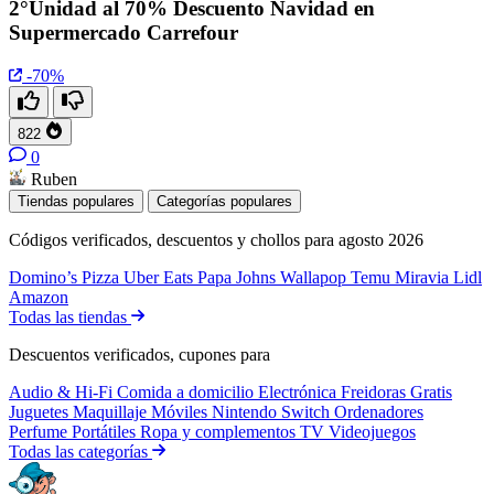
2°Unidad al 70% Descuento Navidad en
Supermercado Carrefour
-70%
822
0
Ruben
Tiendas populares
Categorías populares
Códigos verificados, descuentos y chollos para agosto 2026
Domino’s Pizza
Uber Eats
Papa Johns
Wallapop
Temu
Miravia
Lidl
Amazon
Todas las tiendas
Descuentos verificados, cupones para
Audio & Hi-Fi
Comida a domicilio
Electrónica
Freidoras
Gratis
Juguetes
Maquillaje
Móviles
Nintendo Switch
Ordenadores
Perfume
Portátiles
Ropa y complementos
TV
Videojuegos
Todas las categorías