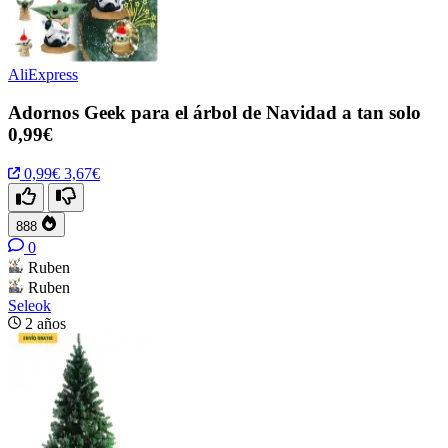
AliExpress
Adornos Geek para el árbol de Navidad a tan solo
0,99€
0,99€
3,67€
888
0
Ruben
Ruben
Seleok
2 años