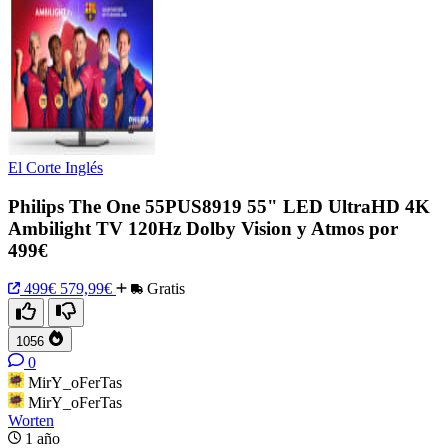
El Corte Inglés
Philips The One 55PUS8919 55" LED UltraHD 4K
Ambilight TV 120Hz Dolby Vision y Atmos por
499€
499€
579,99€
Gratis
1056
0
MirY_oFerTas
MirY_oFerTas
Worten
1 año