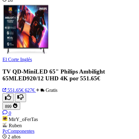
El Corte Inglés
TV QD-MiniLED 65" Philips Ambilight
65MLED920/12 UHD 4K por 551.65€
551.65€
627€
Gratis
899
0
MirY_oFerTas
Ruben
PcComponentes
2 años