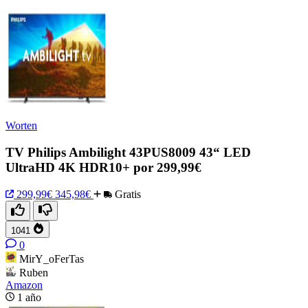
Worten
TV Philips Ambilight 43PUS8009 43“ LED
UltraHD 4K HDR10+ por 299,99€
299,99€
345,98€
Gratis
1041
0
MirY_oFerTas
Ruben
Amazon
1 año