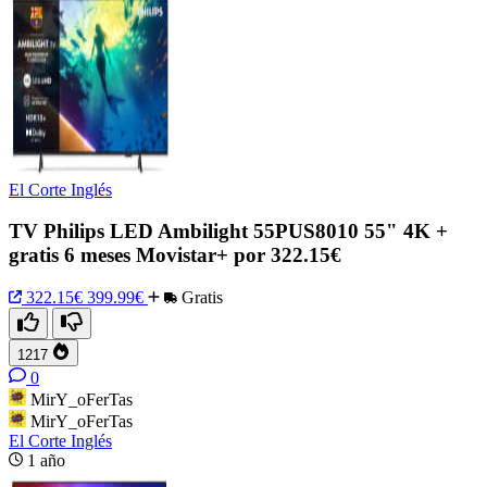
El Corte Inglés
TV Philips LED Ambilight 55PUS8010 55" 4K +
gratis 6 meses Movistar+ por 322.15€
322.15€
399.99€
Gratis
1217
0
MirY_oFerTas
MirY_oFerTas
El Corte Inglés
1 año