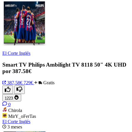
El Corte Inglés
Smart TV Philips Ambilight TV 8118 50" 4K UHD
por 387.58€
387,58€
729€
Gratis
1223
0
Chirola
MirY_oFerTas
El Corte Inglés
3 meses