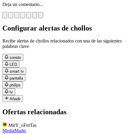
Deja un comentario...
Configurar alertas de chollos
Recibe alertas de chollos relacionados con una de las siguientes
palabras clave
sonido
LED
smart tv
pantalla
philips
tv
Añadir
Ofertas relacionadas
MirY_oFerTas
MediaMarkt