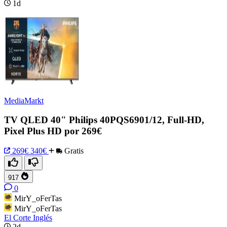
1d
MediaMarkt
TV QLED 40" Philips 40PQS6901/12, Full-HD,
Pixel Plus HD por 269€
269€
340€
Gratis
917
0
MirY_oFerTas
MirY_oFerTas
El Corte Inglés
2d