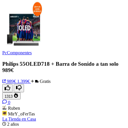
PcComponentes
Philips 55OLED718 + Barra de Sonido a tan solo
989€
989€
1.399€
Gratis
1313
0
Ruben
MirY_oFerTas
La Tienda en Casa
2 años