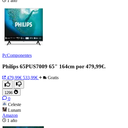
1 año
PcComponentes
Philips 65PUS7009 65" 164cm por 479,99€.
479,99€
533,99€
Gratis
1296
0
Celeste
Lunam
Amazon
1 año