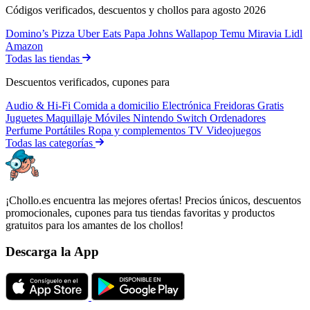
Códigos verificados, descuentos y chollos para agosto 2026
Domino’s Pizza
Uber Eats
Papa Johns
Wallapop
Temu
Miravia
Lidl
Amazon
Todas las tiendas
Descuentos verificados, cupones para
Audio & Hi-Fi
Comida a domicilio
Electrónica
Freidoras
Gratis
Juguetes
Maquillaje
Móviles
Nintendo Switch
Ordenadores
Perfume
Portátiles
Ropa y complementos
TV
Videojuegos
Todas las categorías
¡Chollo.es encuentra las mejores ofertas! Precios únicos, descuentos
promocionales, cupones para tus tiendas favoritas y productos
gratuitos para los amantes de los chollos!
Descarga la App