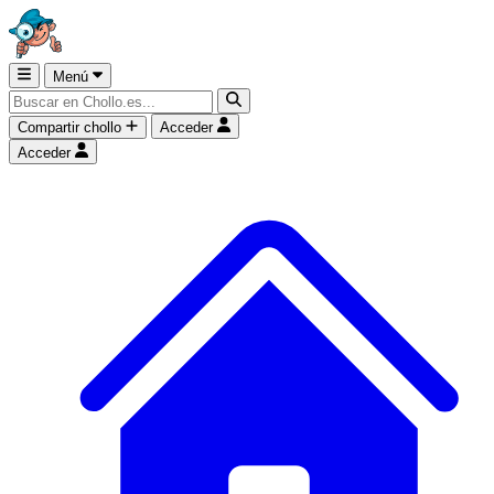
Menú
Compartir chollo
Acceder
Acceder