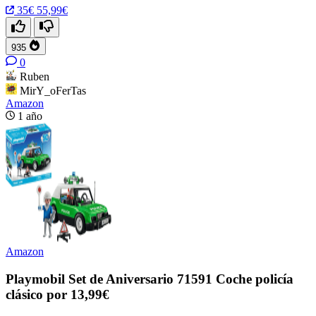
35€
55,99€
935
0
Ruben
MirY_oFerTas
Amazon
1 año
Amazon
Playmobil Set de Aniversario 71591 Coche policía
clásico por 13,99€