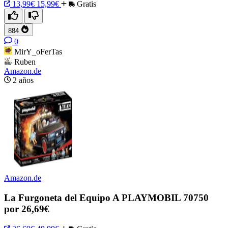
13,99€
15,99€
Gratis
884
0
MirY_oFerTas
Ruben
Amazon.de
2 años
Amazon.de
La Furgoneta del Equipo A PLAYMOBIL 70750
por 26,69€