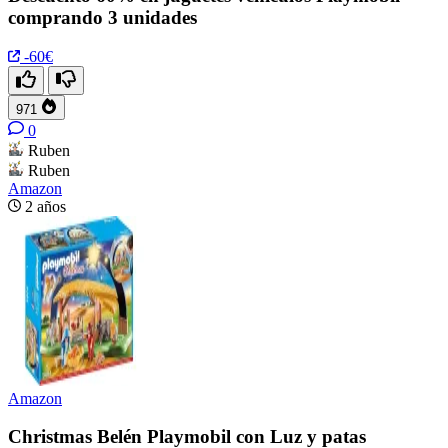
comprando 3 unidades
-60€
971
0
Ruben
Ruben
Amazon
2 años
Amazon
Christmas Belén Playmobil con Luz y patas