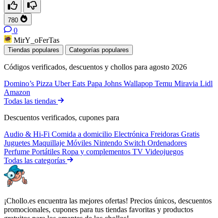
780
0
MirY_oFerTas
Tiendas populares
Categorías populares
Códigos verificados, descuentos y chollos para agosto 2026
Domino’s Pizza
Uber Eats
Papa Johns
Wallapop
Temu
Miravia
Lidl
Amazon
Todas las tiendas
Descuentos verificados, cupones para
Audio & Hi-Fi
Comida a domicilio
Electrónica
Freidoras
Gratis
Juguetes
Maquillaje
Móviles
Nintendo Switch
Ordenadores
Perfume
Portátiles
Ropa y complementos
TV
Videojuegos
Todas las categorías
¡Chollo.es encuentra las mejores ofertas! Precios únicos, descuentos
promocionales, cupones para tus tiendas favoritas y productos