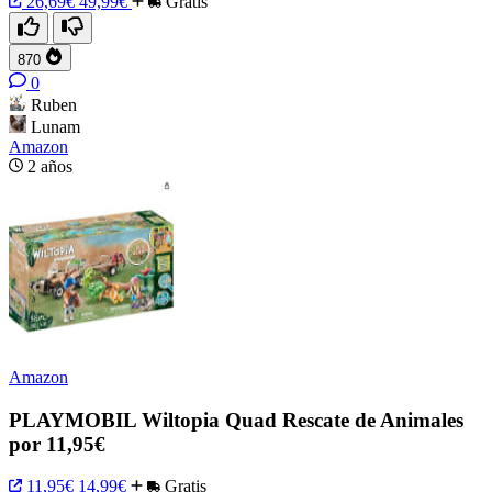
26,69€
49,99€
Gratis
870
0
Ruben
Lunam
Amazon
2 años
Amazon
PLAYMOBIL Wiltopia Quad Rescate de Animales
por 11,95€
11,95€
14,99€
Gratis