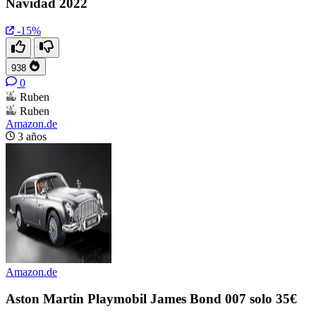
Navidad 2022
-15%
938
0
Ruben
Ruben
Amazon.de
3 años
Amazon.de
Aston Martin Playmobil James Bond 007 solo 35€