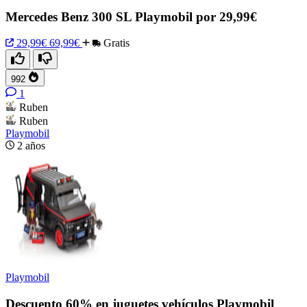
Mercedes Benz 300 SL Playmobil por 29,99€
29,99€
69,99€
Gratis
992
1
Ruben
Ruben
Playmobil
2 años
Playmobil
Descuento 60% en juguetes vehículos Playmobil