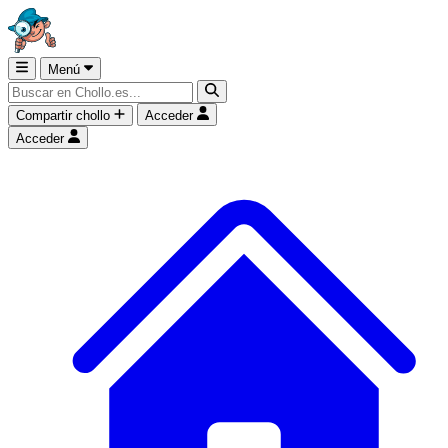
Menú
Compartir chollo
Acceder
Acceder