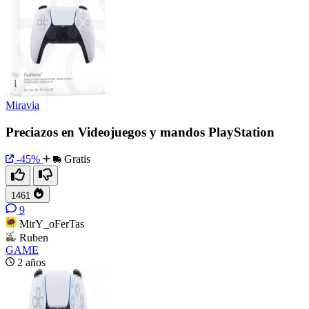
Miravia
Preciazos en Videojuegos y mandos PlayStation
-45%
Gratis
1461
9
MirY_oFerTas
Ruben
GAME
2 años