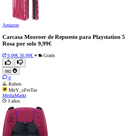
Amazon
Carcasa Mooroer de Repuesto para Playstation 5
Rosa por solo 9,99€
9,99€
36,99€
Gratis
992
0
Ruben
MirY_oFerTas
MediaMarkt
3 años