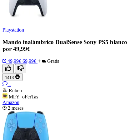
Playstation
Mando inalámbrico DualSense Sony PS5 blanco
por 49,99€
49,99€
69,99€
Gratis
1413
1
Ruben
MirY_oFerTas
Amazon
2 meses