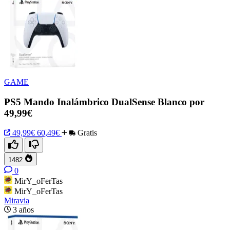
GAME
PS5 Mando Inalámbrico DualSense Blanco por
49,99€
49,99€
60,49€
Gratis
1482
0
MirY_oFerTas
MirY_oFerTas
Miravia
3 años