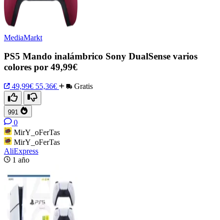
MediaMarkt
PS5 Mando inalámbrico Sony DualSense varios
colores por 49,99€
49,99€
55,36€
Gratis
991
0
MirY_oFerTas
MirY_oFerTas
AliExpress
1 año