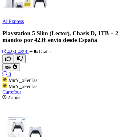
AliExpress
Playstation 5 Slim (Lector), Chasis D, 1TB + 2
mandos por 423€ envío desde España
423€
499€
Gratis
986
3
MirY_oFerTas
MirY_oFerTas
Carrefour
2 años