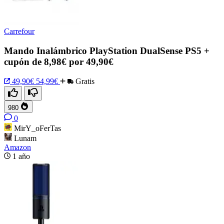
Carrefour
Mando Inalámbrico PlayStation DualSense PS5 +
cupón de 8,98€ por 49,90€
49,90€
54,99€
Gratis
980
0
MirY_oFerTas
Lunam
Amazon
1 año