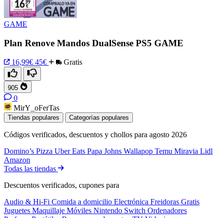
GAME
Plan Renove Mandos DualSense PS5 GAME
16,99€
45€
Gratis
905
0
MirY_oFerTas
Tiendas populares
Categorías populares
Códigos verificados, descuentos y chollos para agosto 2026
Domino’s Pizza
Uber Eats
Papa Johns
Wallapop
Temu
Miravia
Lidl
Amazon
Todas las tiendas
Descuentos verificados, cupones para
Audio & Hi-Fi
Comida a domicilio
Electrónica
Freidoras
Gratis
Juguetes
Maquillaje
Móviles
Nintendo Switch
Ordenadores