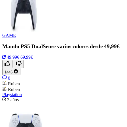
GAME
Mando PS5 DualSense varios colores desde 49,99€
49,99€
69,99€
1445
0
Ruben
Ruben
Playstation
2 años