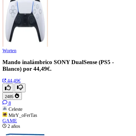
Worten
Mando inalámbrico SONY DualSense (PS5 -
Blanco) por 44,49€.
44,49€
2485
8
Celeste
MirY_oFerTas
GAME
2 años