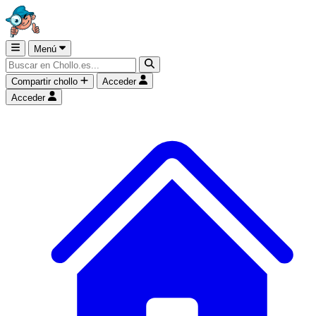
Menú
Compartir chollo
Acceder
Acceder