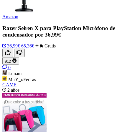
Amazon
Razer Seiren X para PlayStation Micrófono de
condensador por 36,99€
36,99€
65,36€
Gratis
912
0
Lunam
MirY_oFerTas
GAME
2 años