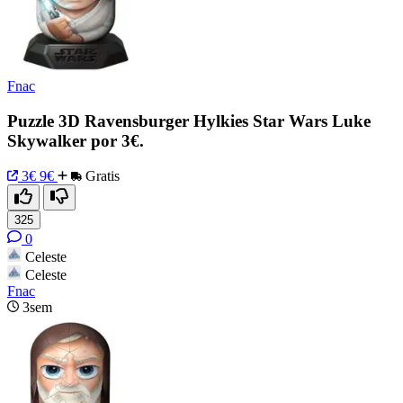
Fnac
Puzzle 3D Ravensburger Hylkies Star Wars Luke
Skywalker por 3€.
3€
9€
Gratis
325
0
Celeste
Celeste
Fnac
3sem