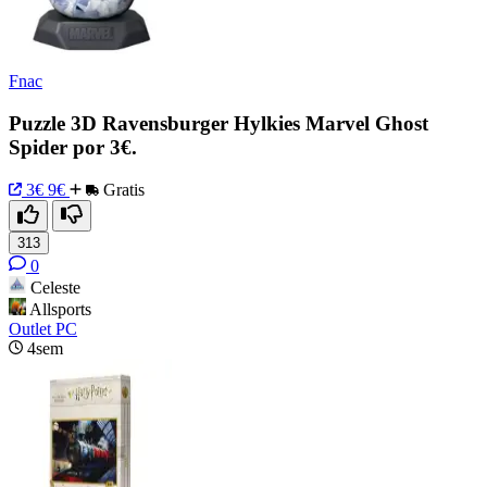
Fnac
Puzzle 3D Ravensburger Hylkies Marvel Ghost
Spider por 3€.
3€
9€
Gratis
313
0
Celeste
Allsports
Outlet PC
4sem