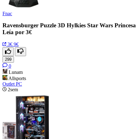
Fnac
Ravensburger Puzzle 3D Hylkies Star Wars Princesa
Leía por 3€
3€
9€
299
0
Lunam
Allsports
Outlet PC
2sem