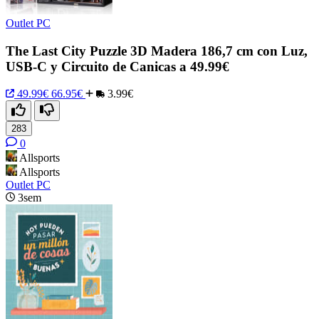
Outlet PC
The Last City Puzzle 3D Madera 186,7 cm con Luz,
USB-C y Circuito de Canicas a 49.99€
49.99€
66.95€
3.99€
283
0
Allsports
Allsports
Outlet PC
3sem