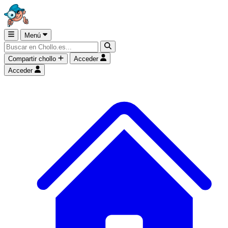
Menú
Compartir chollo
Acceder
Acceder