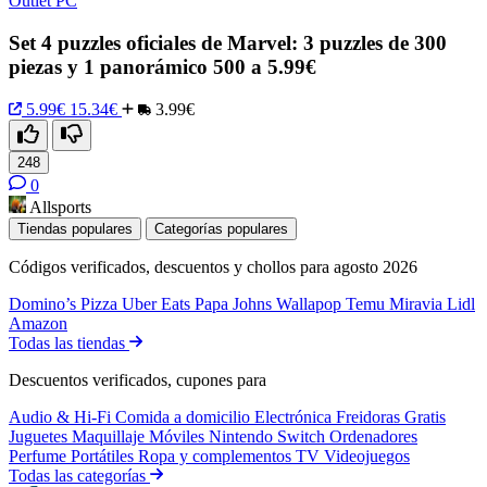
Outlet PC
Set 4 puzzles oficiales de Marvel: 3 puzzles de 300
piezas y 1 panorámico 500 a 5.99€
5.99€
15.34€
3.99€
248
0
Allsports
Tiendas populares
Categorías populares
Códigos verificados, descuentos y chollos para agosto 2026
Domino’s Pizza
Uber Eats
Papa Johns
Wallapop
Temu
Miravia
Lidl
Amazon
Todas las tiendas
Descuentos verificados, cupones para
Audio & Hi-Fi
Comida a domicilio
Electrónica
Freidoras
Gratis
Juguetes
Maquillaje
Móviles
Nintendo Switch
Ordenadores
Perfume
Portátiles
Ropa y complementos
TV
Videojuegos
Todas las categorías