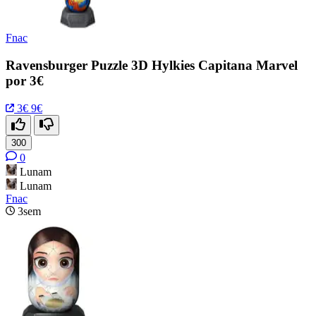
Fnac
Ravensburger Puzzle 3D Hylkies Capitana Marvel
por 3€
3€
9€
300
0
Lunam
Lunam
Fnac
3sem