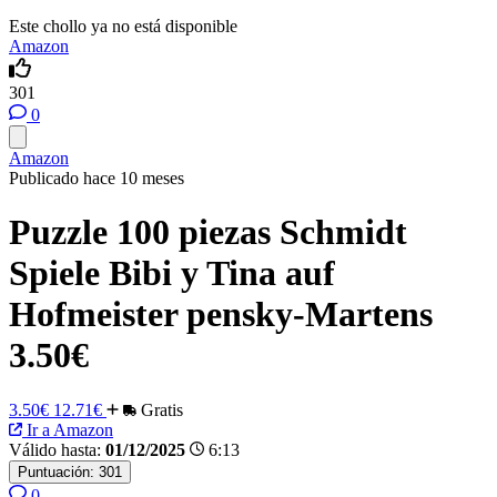
Este chollo ya no está disponible
Amazon
301
0
Amazon
Publicado hace 10 meses
Puzzle 100 piezas Schmidt
Spiele Bibi y Tina auf
Hofmeister pensky-Martens
3.50€
3.50€
12.71€
Gratis
Ir a Amazon
Válido hasta:
01/12/2025
6:13
Puntuación:
301
0