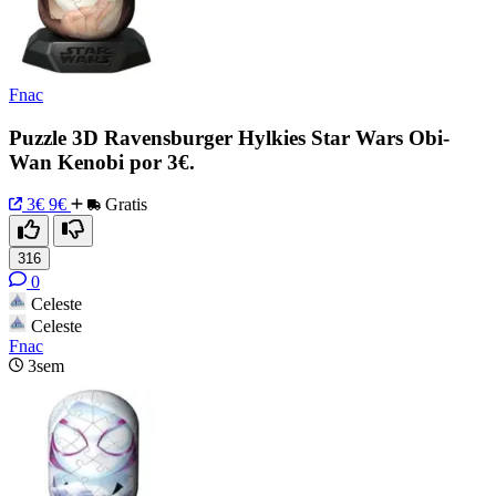
Fnac
Puzzle 3D Ravensburger Hylkies Star Wars Obi-
Wan Kenobi por 3€.
3€
9€
Gratis
316
0
Celeste
Celeste
Fnac
3sem