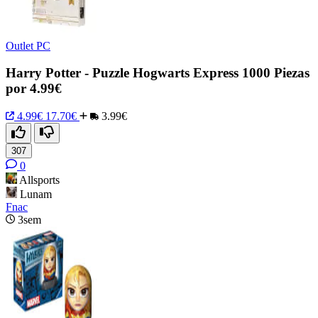
Outlet PC
Harry Potter - Puzzle Hogwarts Express 1000 Piezas
por 4.99€
4.99€
17.70€
3.99€
307
0
Allsports
Lunam
Fnac
3sem