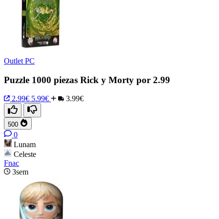
Outlet PC
Puzzle 1000 piezas Rick y Morty por 2.99
2.99€
5.99€
3.99€
500
0
Lunam
Celeste
Fnac
3sem