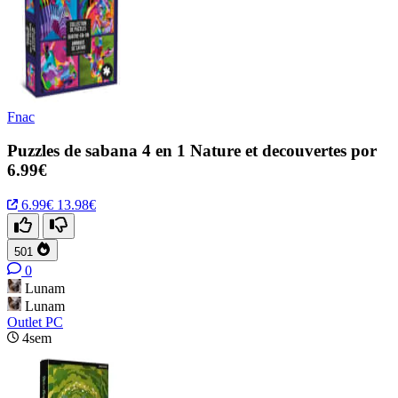
Fnac
Puzzles de sabana 4 en 1 Nature et decouvertes por
6.99€
6.99€
13.98€
501
0
Lunam
Lunam
Outlet PC
4sem