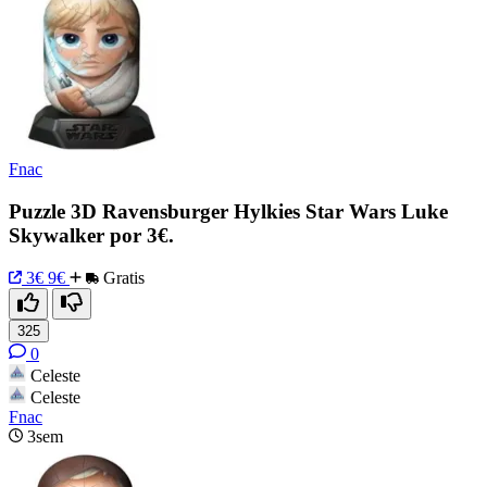
Fnac
Puzzle 3D Ravensburger Hylkies Star Wars Luke
Skywalker por 3€.
3€
9€
Gratis
325
0
Celeste
Celeste
Fnac
3sem