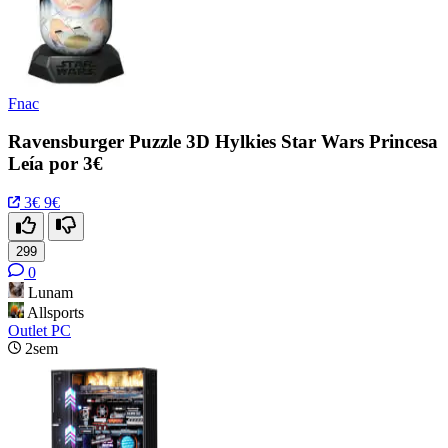
Fnac
Ravensburger Puzzle 3D Hylkies Star Wars Princesa
Leía por 3€
3€
9€
299
0
Lunam
Allsports
Outlet PC
2sem