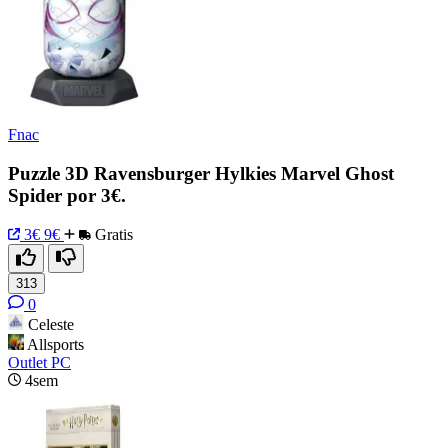
Fnac
Puzzle 3D Ravensburger Hylkies Marvel Ghost
Spider por 3€.
3€
9€
Gratis
313
0
Celeste
Allsports
Outlet PC
4sem