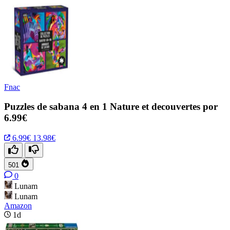
Fnac
Puzzles de sabana 4 en 1 Nature et decouvertes por
6.99€
6.99€
13.98€
501
0
Lunam
Lunam
Amazon
1d