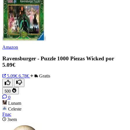
Amazon
Ravensburger - Puzzle 1000 Piezas Wicked por
5.09€
5.09€
6.78€
Gratis
500
0
Lunam
Celeste
Fnac
3sem