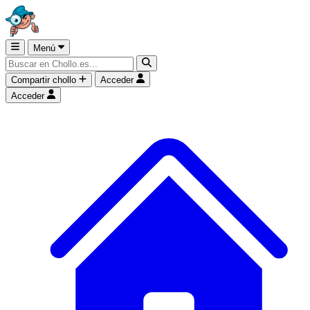
Menú
Compartir chollo
Acceder
Acceder