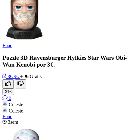
Fnac
Puzzle 3D Ravensburger Hylkies Star Wars Obi-
Wan Kenobi por 3€.
3€
9€
Gratis
316
0
Celeste
Celeste
Fnac
3sem