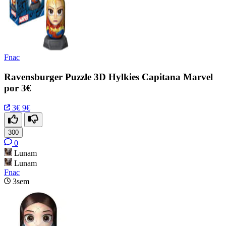
Fnac
Ravensburger Puzzle 3D Hylkies Capitana Marvel
por 3€
3€
9€
300
0
Lunam
Lunam
Fnac
3sem