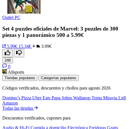
Outlet PC
Set 4 puzzles oficiales de Marvel: 3 puzzles de 300
piezas y 1 panorámico 500 a 5.99€
5.99€
15.34€
3.99€
248
0
Allsports
Tiendas populares
Categorías populares
Códigos verificados, descuentos y chollos para agosto 2026
Domino’s Pizza
Uber Eats
Papa Johns
Wallapop
Temu
Miravia
Lidl
Amazon
Todas las tiendas
Descuentos verificados, cupones para
Audio & Hi-Fi
Comida a domicilio
Electrónica
Freidoras
Gratis