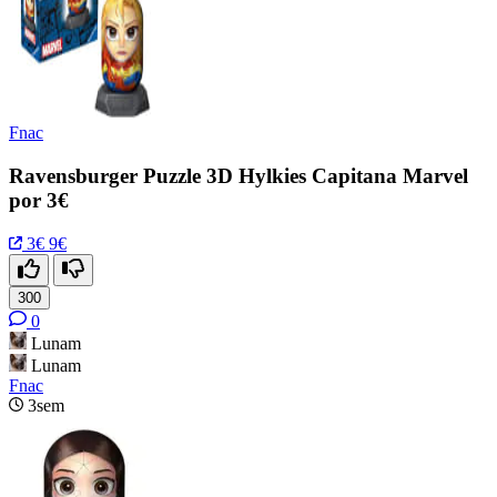
Fnac
Ravensburger Puzzle 3D Hylkies Capitana Marvel
por 3€
3€
9€
300
0
Lunam
Lunam
Fnac
3sem