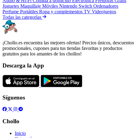
Audio & Hi-Fi
Comida a domicilio
Electrónica
Freidoras
Gratis
Juguetes
Maquillaje
Móviles
Nintendo Switch
Ordenadores
Perfume
Portátiles
Ropa y complementos
TV
Videojuegos
Todas las categorías
¡Chollo.es encuentra las mejores ofertas! Precios únicos, descuentos
promocionales, cupones para tus tiendas favoritas y productos
gratuitos para los amantes de los chollos!
Descarga la App
Síguenos
Chollo
Inicio