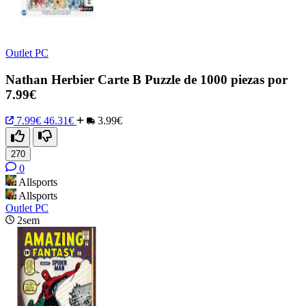
Outlet PC
Nathan Herbier Carte B Puzzle de 1000 piezas por
7.99€
7.99€
46.31€
3.99€
270
0
Allsports
Allsports
Outlet PC
2sem