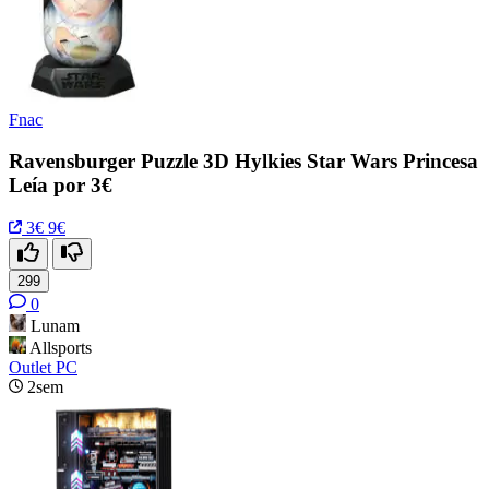
Fnac
Ravensburger Puzzle 3D Hylkies Star Wars Princesa
Leía por 3€
3€
9€
299
0
Lunam
Allsports
Outlet PC
2sem