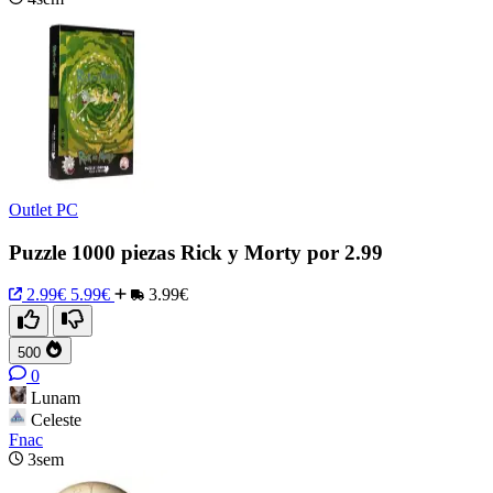
Outlet PC
Puzzle 1000 piezas Rick y Morty por 2.99
2.99€
5.99€
3.99€
500
0
Lunam
Celeste
Fnac
3sem