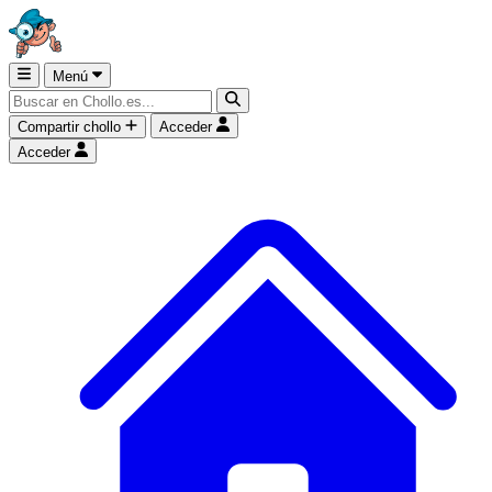
Menú
Compartir chollo
Acceder
Acceder