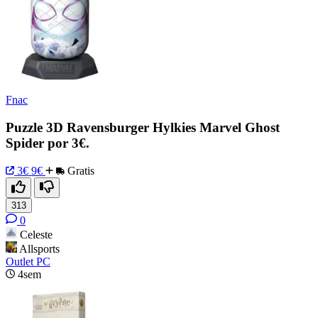
Fnac
Puzzle 3D Ravensburger Hylkies Marvel Ghost
Spider por 3€.
3€
9€
Gratis
313
0
Celeste
Allsports
Outlet PC
4sem