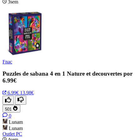
3sem
Fnac
Puzzles de sabana 4 en 1 Nature et decouvertes por
6.99€
6.99€
13.98€
501
0
Lunam
Lunam
Outlet PC
4sem