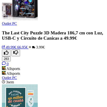
Outlet PC
The Last City Puzzle 3D Madera 186,7 cm con Luz,
USB-C y Circuito de Canicas a 49.99€
49.99€
66.95€
3.99€
283
0
Allsports
Allsports
Outlet PC
3sem