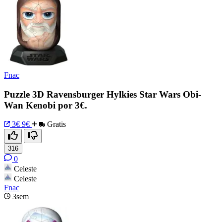
Fnac
Puzzle 3D Ravensburger Hylkies Star Wars Obi-
Wan Kenobi por 3€.
3€
9€
Gratis
316
0
Celeste
Celeste
Fnac
3sem