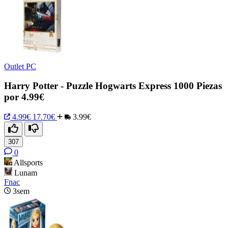
Outlet PC
Harry Potter - Puzzle Hogwarts Express 1000 Piezas
por 4.99€
4.99€
17.70€
3.99€
307
0
Allsports
Lunam
Fnac
3sem