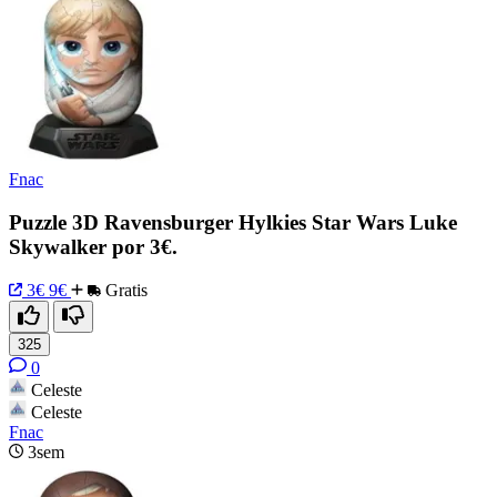
Fnac
Puzzle 3D Ravensburger Hylkies Star Wars Luke
Skywalker por 3€.
3€
9€
Gratis
325
0
Celeste
Celeste
Fnac
3sem