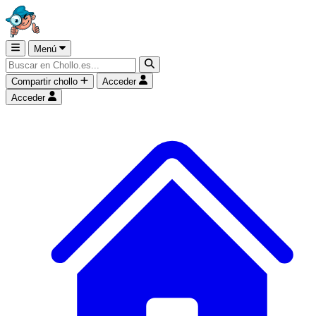
Menú
Compartir chollo
Acceder
Acceder