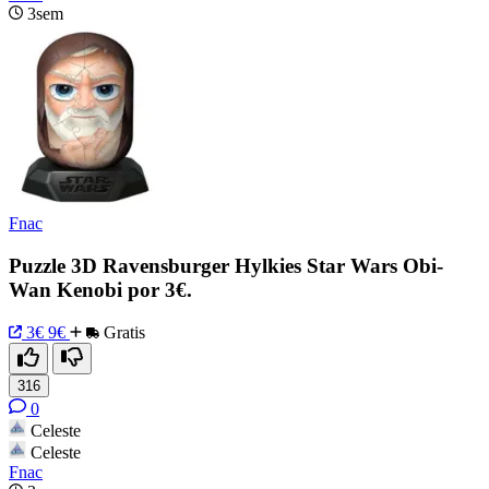
3sem
Fnac
Puzzle 3D Ravensburger Hylkies Star Wars Obi-
Wan Kenobi por 3€.
3€
9€
Gratis
316
0
Celeste
Celeste
Fnac