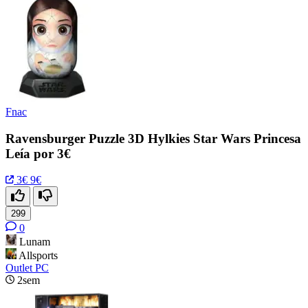
Fnac
Ravensburger Puzzle 3D Hylkies Star Wars Princesa
Leía por 3€
3€
9€
299
0
Lunam
Allsports
Outlet PC
2sem