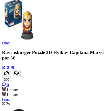
Fnac
Ravensburger Puzzle 3D Hylkies Capitana Marvel
por 3€
3€
9€
300
0
Lunam
Lunam
Fnac
3sem