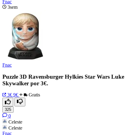
Fnac
3sem
Fnac
Puzzle 3D Ravensburger Hylkies Star Wars Luke
Skywalker por 3€.
3€
9€
Gratis
325
0
Celeste
Celeste
Fnac