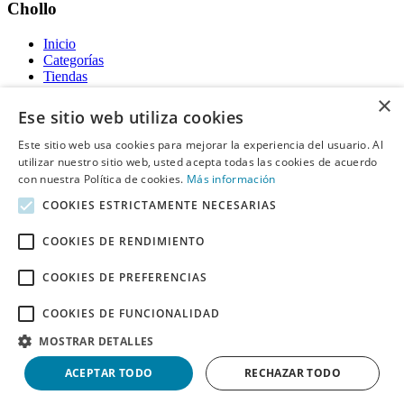
Chollo
Inicio
Categorías
Tiendas
Gratis
×
Ese sitio web utiliza cookies
Acerca de
Este sitio web usa cookies para mejorar la experiencia del usuario. Al
utilizar nuestro sitio web, usted acepta todas las cookies de acuerdo
Sobre nosotros
Contacto
con nuestra Política de cookies.
Más información
Reglas de publicación
COOKIES ESTRICTAMENTE NECESARIAS
Información legal
COOKIES DE RENDIMIENTO
Privacidad
COOKIES DE PREFERENCIAS
Declaración de cookies
Términos y condiciones
Descargo de Responsabilidad
COOKIES DE FUNCIONALIDAD
Aviso y eliminación
MOSTRAR DETALLES
Derechos de autor ©
Chollo
2026. Todos los derechos quedan
ACEPTAR TODO
RECHAZAR TODO
reservados.