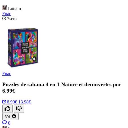
Lunam
Fnac
3sem
Fnac
Puzzles de sabana 4 en 1 Nature et decouvertes por
6.99€
6.99€
13.98€
501
0