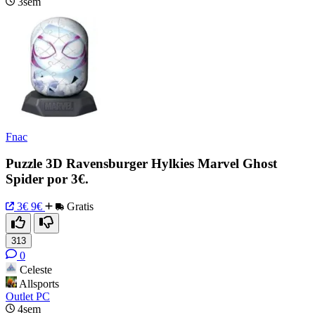
3sem
Fnac
Puzzle 3D Ravensburger Hylkies Marvel Ghost
Spider por 3€.
3€
9€
Gratis
313
0
Celeste
Allsports
Outlet PC
4sem