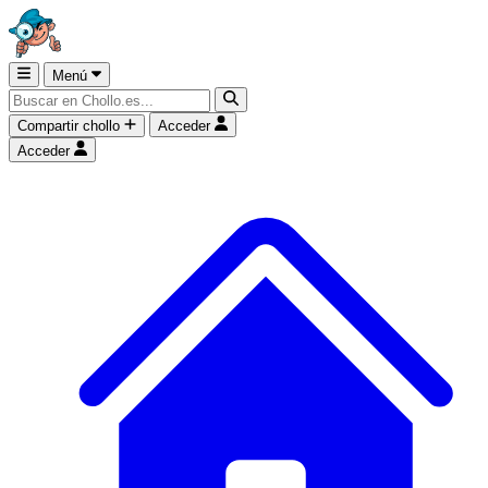
Menú
Compartir chollo
Acceder
Acceder