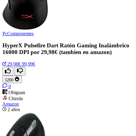
PcComponentes
HyperX Pulsefire Dart Ratón Gaming Inalámbrico
16000 DPI por 29,98€ (tambien en amazon)
29,98€
99,99€
1200
0
Obiguan
Chirola
Amazon
2 años