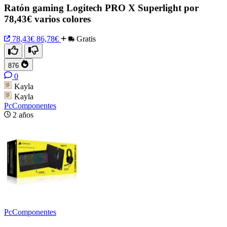
Ratón gaming Logitech PRO X Superlight por
78,43€ varios colores
78,43€
86,78€
Gratis
876
0
Kayla
Kayla
PcComponentes
2 años
PcComponentes