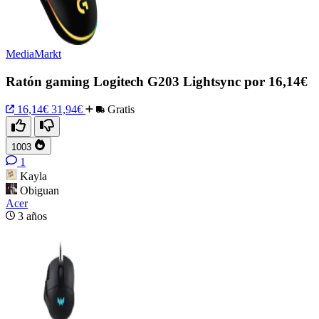
MediaMarkt
Ratón gaming Logitech G203 Lightsync por 16,14€
16,14€
31,94€
Gratis
1003
1
Kayla
Obiguan
Acer
3 años