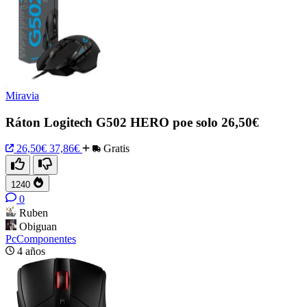
Miravia
Ráton Logitech G502 HERO poe solo 26,50€
26,50€
37,86€
Gratis
1240
0
Ruben
Obiguan
PcComponentes
4 años