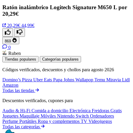
Ratón inalámbrico Logitech Signature M650 L por
20,29€
20,29€
44,99€
869
0
Ruben
Tiendas populares
Categorías populares
Códigos verificados, descuentos y chollos para agosto 2026
Domino’s Pizza
Uber Eats
Papa Johns
Wallapop
Temu
Miravia
Lidl
Amazon
Todas las tiendas
Descuentos verificados, cupones para
Audio & Hi-Fi
Comida a domicilio
Electrónica
Freidoras
Gratis
Juguetes
Maquillaje
Móviles
Nintendo Switch
Ordenadores
Perfume
Portátiles
Ropa y complementos
TV
Videojuegos
Todas las categorías