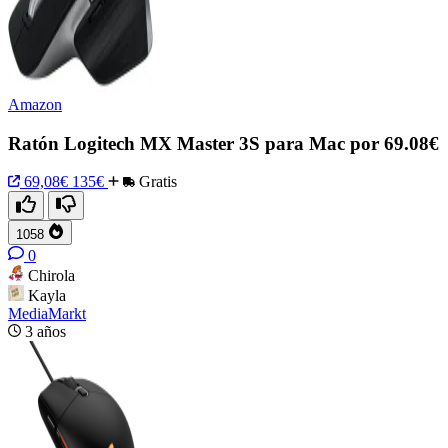
Amazon
Ratón Logitech MX Master 3S para Mac por 69.08€
69,08€
135€
Gratis
1058
0
Chirola
Kayla
MediaMarkt
3 años