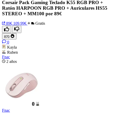
Corsair Pack Gaming Teclado K55 RGB PRO +
Ratón HARPOON RGB PRO + Auriculares HS55
STEREO + MM100 por 89€
89€
109,99€
Gratis
870
0
Kayla
Ruben
Fnac
2 años
Fnac