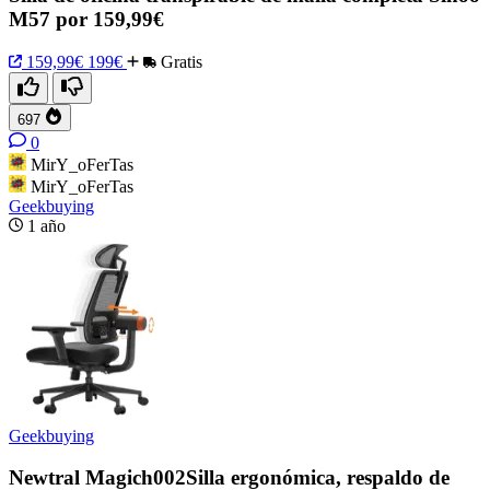
M57 por 159,99€
159,99€
199€
Gratis
697
0
MirY_oFerTas
MirY_oFerTas
Geekbuying
1 año
Geekbuying
Newtral Magich002Silla ergonómica, respaldo de