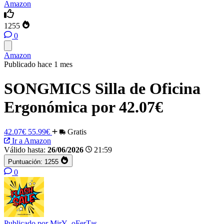
Amazon
1255
0
Amazon
Publicado hace 1 mes
SONGMICS Silla de Oficina
Ergonómica por 42.07€
42.07€
55.99€
Gratis
Ir a Amazon
Válido hasta:
26/06/2026
21:59
Puntuación:
1255
0
Publicado por
MirY_oFerTas