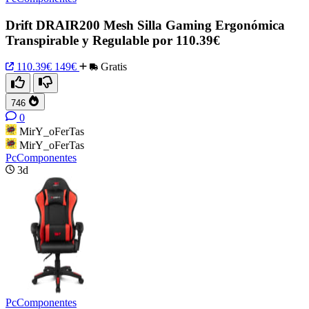
Drift DRAIR200 Mesh Silla Gaming Ergonómica
Transpirable y Regulable por 110.39€
110.39€
149€
Gratis
746
0
MirY_oFerTas
MirY_oFerTas
PcComponentes
3d
PcComponentes