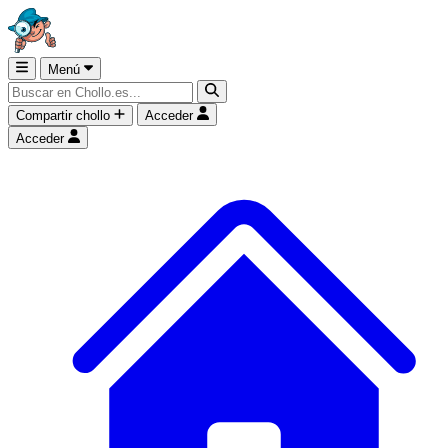
Menú
Compartir chollo
Acceder
Acceder