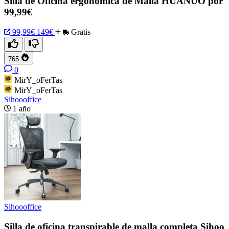
Silla de Oficina ergonómica de Malla HUANUO por
99,99€
99,99€
149€
Gratis
765
0
MirY_oFerTas
MirY_oFerTas
Sihoooffice
1 año
Sihoooffice
Silla de oficina transpirable de malla completa Sihoo