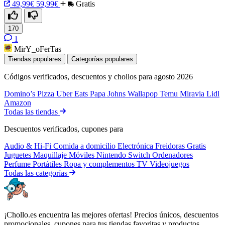
49,99€
59,99€
Gratis
170
1
MirY_oFerTas
Tiendas populares
Categorías populares
Códigos verificados, descuentos y chollos para agosto 2026
Domino’s Pizza
Uber Eats
Papa Johns
Wallapop
Temu
Miravia
Lidl
Amazon
Todas las tiendas
Descuentos verificados, cupones para
Audio & Hi-Fi
Comida a domicilio
Electrónica
Freidoras
Gratis
Juguetes
Maquillaje
Móviles
Nintendo Switch
Ordenadores
Perfume
Portátiles
Ropa y complementos
TV
Videojuegos
Todas las categorías
¡Chollo.es encuentra las mejores ofertas! Precios únicos, descuentos
promocionales, cupones para tus tiendas favoritas y productos