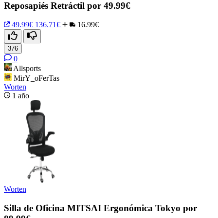
Reposapiés Retráctil por 49.99€
49.99€
136.71€
16.99€
376
0
Allsports
MirY_oFerTas
Worten
1 año
Worten
Silla de Oficina MITSAI Ergonómica Tokyo por