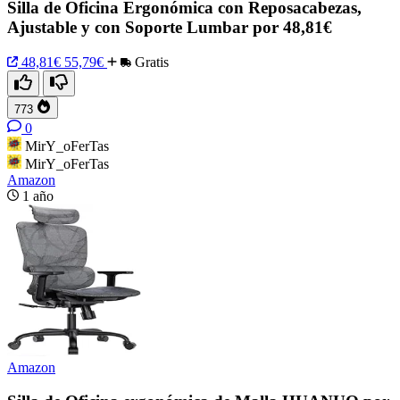
Silla de Oficina Ergonómica con Reposacabezas,
Ajustable y con Soporte Lumbar por 48,81€
48,81€
55,79€
Gratis
773
0
MirY_oFerTas
MirY_oFerTas
Amazon
1 año
Amazon