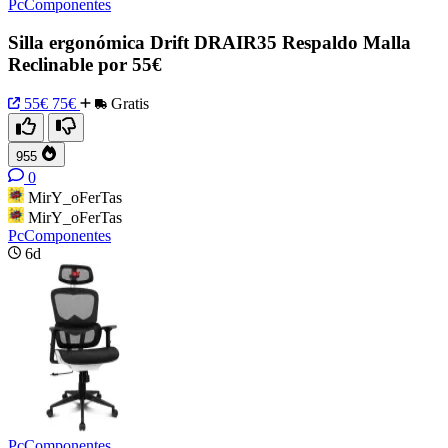
PcComponentes
Silla ergonómica Drift DRAIR35 Respaldo Malla
Reclinable por 55€
55€
75€
Gratis
955
0
MirY_oFerTas
MirY_oFerTas
PcComponentes
6d
PcComponentes