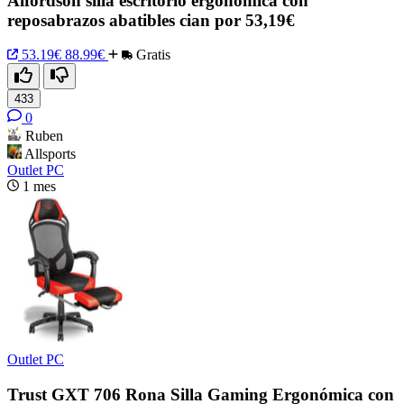
Alfordson silla escritorio ergonómica con
reposabrazos abatibles cian por 53,19€
53.19€
88.99€
Gratis
433
0
Ruben
Allsports
Outlet PC
1 mes
Outlet PC
Trust GXT 706 Rona Silla Gaming Ergonómica con