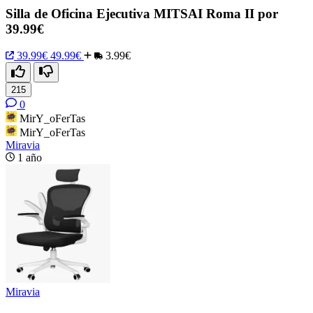
Silla de Oficina Ejecutiva MITSAI Roma II por
39.99€
39.99€
49.99€
3.99€
215
0
MirY_oFerTas
MirY_oFerTas
Miravia
1 año
Miravia