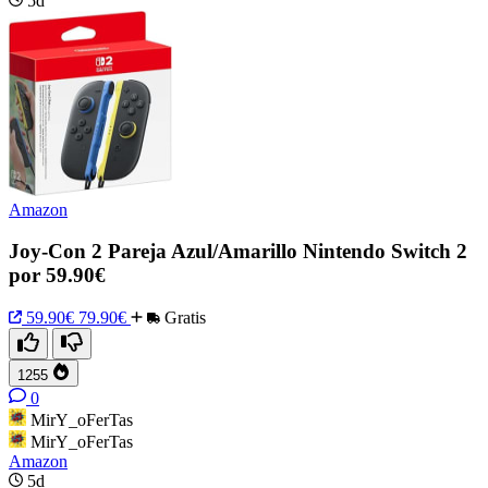
5d
Amazon
Joy-Con 2 Pareja Azul/Amarillo Nintendo Switch 2
por 59.90€
59.90€
79.90€
Gratis
1255
0
MirY_oFerTas
MirY_oFerTas
Amazon
5d