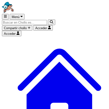
Menú
Compartir chollo
Acceder
Acceder