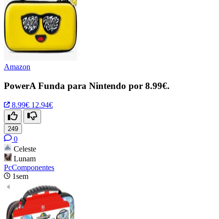
Amazon
PowerA Funda para Nintendo por 8.99€.
8.99€
12.94€
249
0
Celeste
Lunam
PcComponentes
1sem