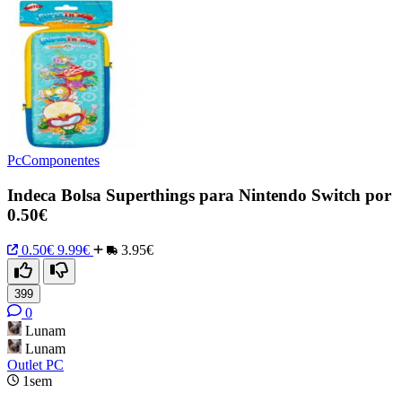
PcComponentes
Indeca Bolsa Superthings para Nintendo Switch por
0.50€
0.50€
9.99€
3.95€
399
0
Lunam
Lunam
Outlet PC
1sem