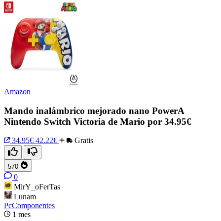
Amazon
Mando inalámbrico mejorado nano PowerA
Nintendo Switch Victoria de Mario por 34.95€
34.95€
42.22€
Gratis
570
0
MirY_oFerTas
Lunam
PcComponentes
1 mes