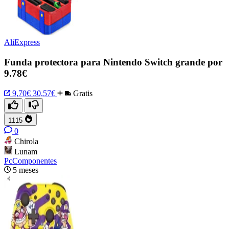
AliExpress
Funda protectora para Nintendo Switch grande por
9.78€
9,70€
30,57€
Gratis
1115
0
Chirola
Lunam
PcComponentes
5 meses