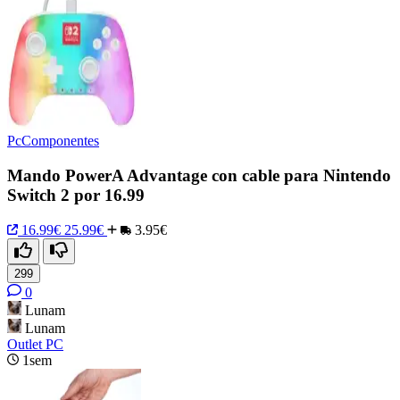
PcComponentes
Mando PowerA Advantage con cable para Nintendo
Switch 2 por 16.99
16.99€
25.99€
3.95€
299
0
Lunam
Lunam
Outlet PC
1sem