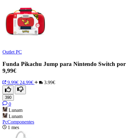
Outlet PC
Funda Pikachu Jump para Nintendo Switch por
9,99€
9.99€
24.99€
3.99€
390
0
Lunam
Lunam
PcComponentes
1 mes