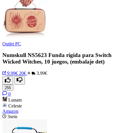
Outlet PC
Numskull NS5623 Funda rígida para Switch
Wicked Witches, 10 juegos, (embalaje det)
9.99€
20€
3.99€
255
0
Lunam
Celeste
Amazon
3sem