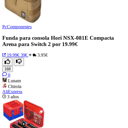
PcComponentes
Funda para consola Hori NSX-081E Compacta
Arena para Switch 2 por 19.99€
19.99€
39€
3.95€
168
0
Lunam
Chirola
AliExpress
3 años