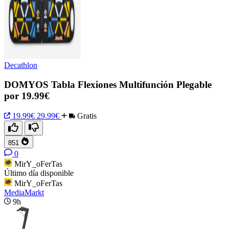
Decathlon
DOMYOS Tabla Flexiones Multifunción Plegable
por 19.99€
19.99€
29.99€
Gratis
851
0
MirY_oFerTas
Último día disponible
MirY_oFerTas
MediaMarkt
9h