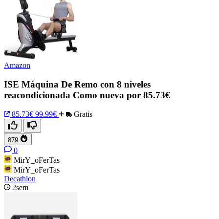
Amazon
ISE Máquina De Remo con 8 niveles
reacondicionada Como nueva por 85.73€
85.73€
99.99€
Gratis
879
0
MirY_oFerTas
MirY_oFerTas
Decathlon
2sem