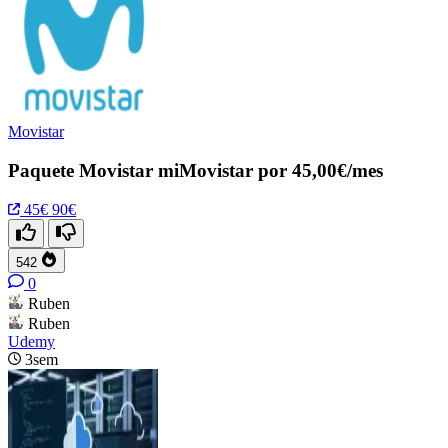
Movistar
Paquete Movistar miMovistar por 45,00€/mes
45€
90€
542
0
Ruben
Ruben
Udemy
3sem