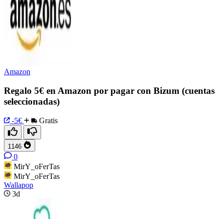
Amazon
Regalo 5€ en Amazon por pagar con Bizum (cuentas
seleccionadas)
-5€
Gratis
1146
0
MirY_oFerTas
MirY_oFerTas
Wallapop
3d