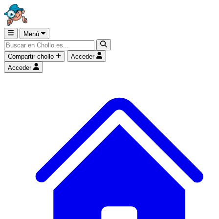
Menú
Compartir chollo
Acceder
Acceder