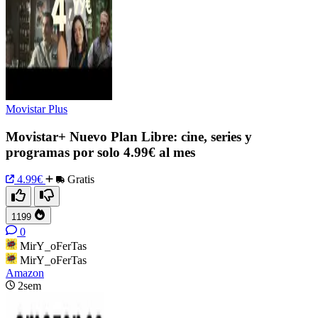
Movistar Plus
Movistar+ Nuevo Plan Libre: cine, series y
programas por solo 4.99€ al mes
4.99€
Gratis
1199
0
MirY_oFerTas
MirY_oFerTas
Amazon
2sem