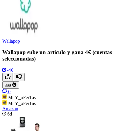
Wallapop
Wallapop sube un artículo y gana 4€ (cuentas
seleccionadas)
-4€
899
0
MirY_oFerTas
MirY_oFerTas
Amazon
6d