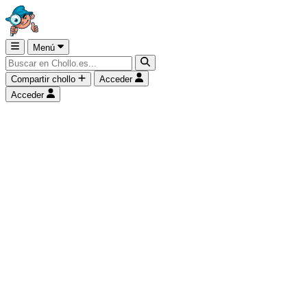
Menú
Compartir chollo
Acceder
Acceder