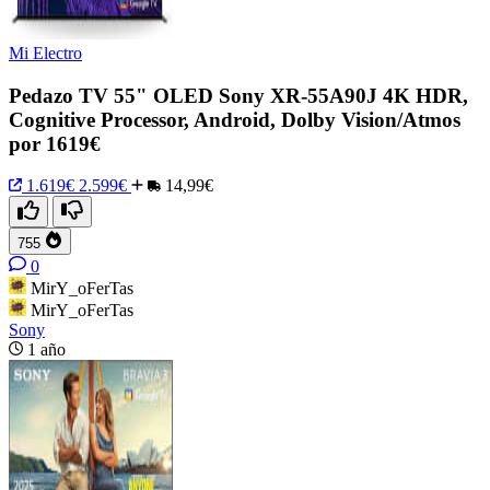
Mi Electro
Pedazo TV 55" OLED Sony XR-55A90J 4K HDR,
Cognitive Processor, Android, Dolby Vision/Atmos
por 1619€
1.619€
2.599€
14,99€
755
0
MirY_oFerTas
MirY_oFerTas
Sony
1 año