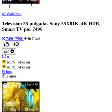
MediaMarkt
Televisión 55 pulgadas Sony 55X81K, 4K HDR,
Smart TV por 749€
749€
799€
Gratis
649
0
MirY_oFerTas
MirY_oFerTas
Pcbox
3 años