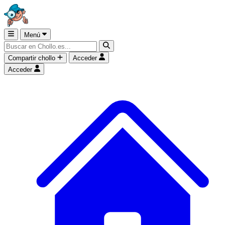
Menú
Compartir chollo
Acceder
Acceder