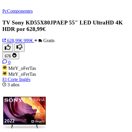
PcComponentes
TV Sony KD55X80JPAEP 55" LED UltraHD 4K
HDR por 628,99€
628,99€
999€
Gratis
676
0
MirY_oFerTas
MirY_oFerTas
El Corte Inglés
3 años