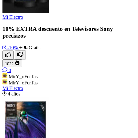
Mi Electro
10% EXTRA descuento en Televisores Sony
preciazos
-10%
Gratis
1022
0
MirY_oFerTas
MirY_oFerTas
Mi Electro
4 años