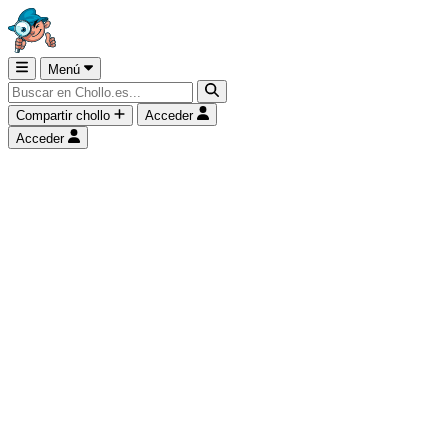
Menú
Compartir chollo
Acceder
Acceder