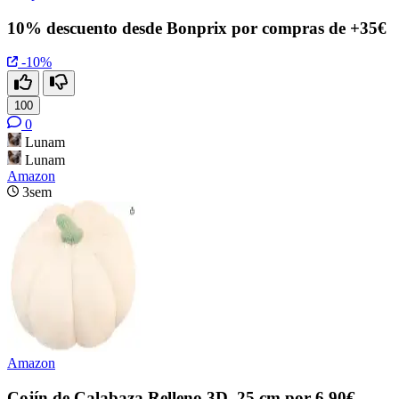
10% descuento desde Bonprix por compras de +35€
-10%
100
0
Lunam
Lunam
Amazon
3sem
Amazon
Cojín de Calabaza Relleno 3D, 25 cm por 6.90€