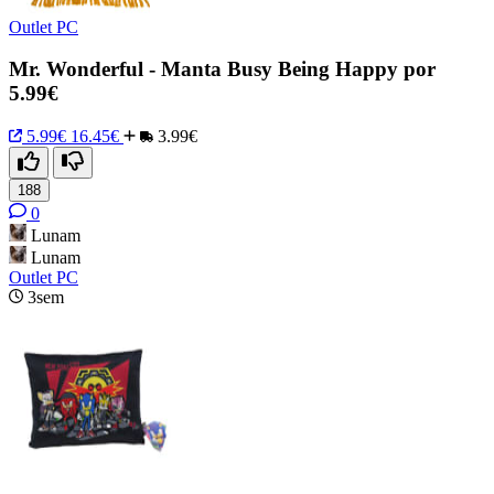
Outlet PC
Mr. Wonderful - Manta Busy Being Happy por
5.99€
5.99€
16.45€
3.99€
188
0
Lunam
Lunam
Outlet PC
3sem