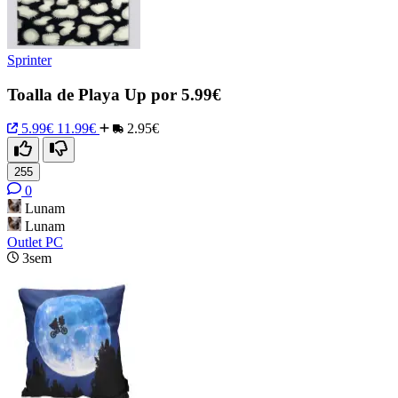
Sprinter
Toalla de Playa Up por 5.99€
5.99€
11.99€
2.95€
255
0
Lunam
Lunam
Outlet PC
3sem