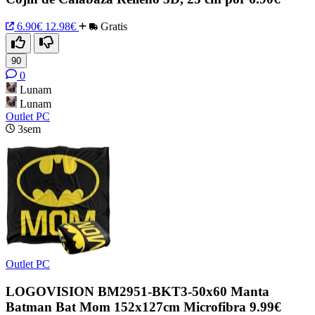
6.90€
12.98€
Gratis
90
0
Lunam
Lunam
Outlet PC
3sem
Outlet PC
LOGOVISION BM2951-BKT3-50x60 Manta
Batman Bat Mom 152x127cm Microfibra 9.99€