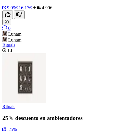
9.99€
16.17€
4.99€
90
0
Lunam
Lunam
Rituals
1d
Rituals
25% descuento en ambientadores
-25%