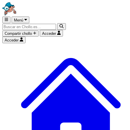
Menú
Compartir chollo
Acceder
Acceder