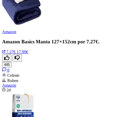
Amazon
Amazon Basics Manta 127×152cm por 7.27€.
7.27€
17.99€
445
0
Celeste
Ruben
Amazon
2d