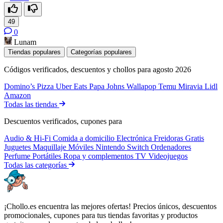
49
0
Lunam
Tiendas populares
Categorías populares
Códigos verificados, descuentos y chollos para agosto 2026
Domino’s Pizza
Uber Eats
Papa Johns
Wallapop
Temu
Miravia
Lidl
Amazon
Todas las tiendas
Descuentos verificados, cupones para
Audio & Hi-Fi
Comida a domicilio
Electrónica
Freidoras
Gratis
Juguetes
Maquillaje
Móviles
Nintendo Switch
Ordenadores
Perfume
Portátiles
Ropa y complementos
TV
Videojuegos
Todas las categorías
¡Chollo.es encuentra las mejores ofertas! Precios únicos, descuentos
promocionales, cupones para tus tiendas favoritas y productos