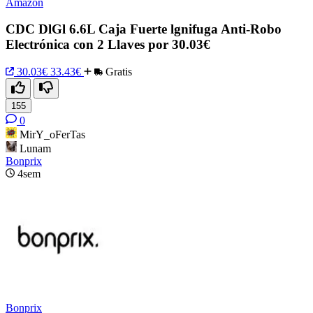
Amazon
CDC DlGl 6.6L Caja Fuerte lgnifuga Anti-Robo
Electrónica con 2 Llaves por 30.03€
30.03€
33.43€
Gratis
155
0
MirY_oFerTas
Lunam
Bonprix
4sem
Bonprix