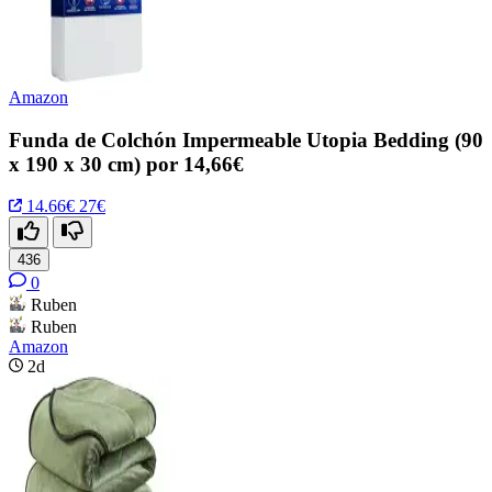
Amazon
Funda de Colchón Impermeable Utopia Bedding (90
x 190 x 30 cm) por 14,66€
14.66€
27€
436
0
Ruben
Ruben
Amazon
2d