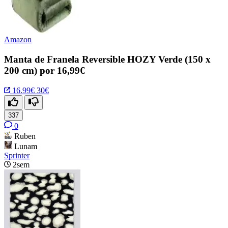
Amazon
Manta de Franela Reversible HOZY Verde (150 x
200 cm) por 16,99€
16.99€
30€
337
0
Ruben
Lunam
Sprinter
2sem