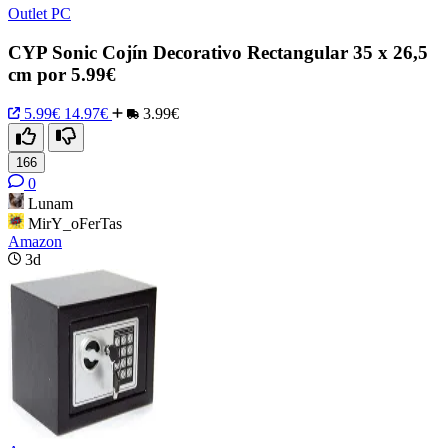
Outlet PC
CYP Sonic Cojín Decorativo Rectangular 35 x 26,5
cm por 5.99€
5.99€
14.97€
3.99€
166
0
Lunam
MirY_oFerTas
Amazon
3d