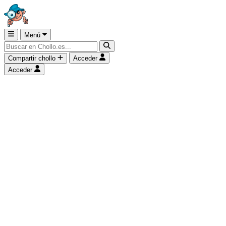
Menú
Compartir chollo
Acceder
Acceder