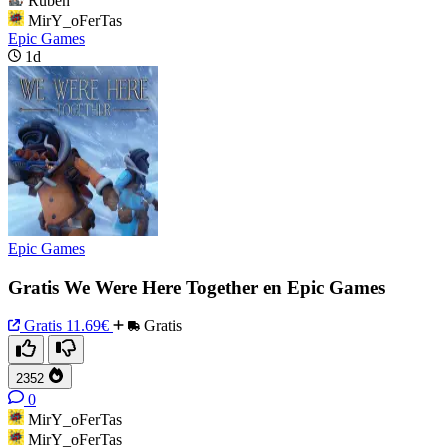
Ruben
MirY_oFerTas
Epic Games
1d
Epic Games
Gratis We Were Here Together en Epic Games
Gratis
11.69€
Gratis
2352
0
MirY_oFerTas
MirY_oFerTas