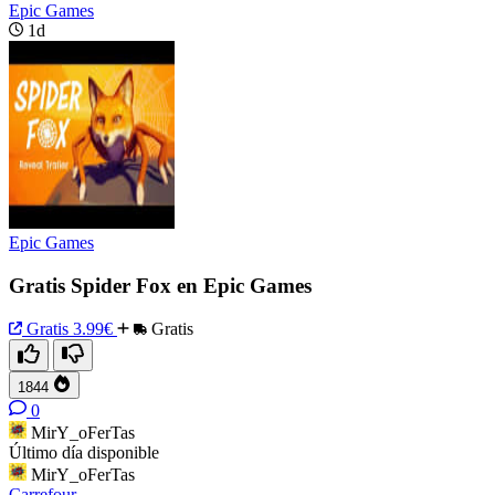
Epic Games
1d
Epic Games
Gratis Spider Fox en Epic Games
Gratis
3.99€
Gratis
1844
0
MirY_oFerTas
Último día disponible
MirY_oFerTas
Carrefour