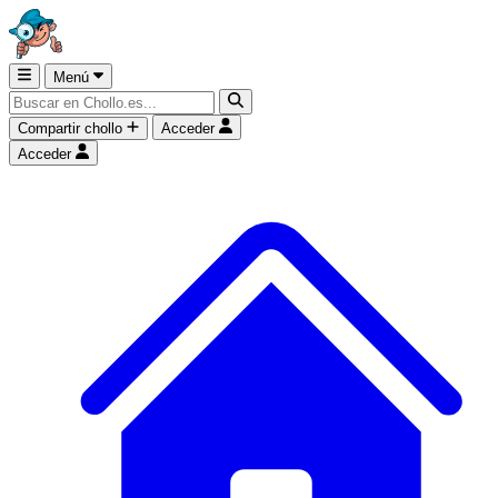
Menú
Compartir chollo
Acceder
Acceder