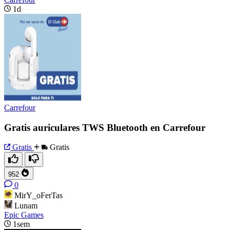
1d
Carrefour
Gratis auriculares TWS Bluetooth en Carrefour
Gratis
Gratis
952
0
MirY_oFerTas
Lunam
Epic Games
1sem