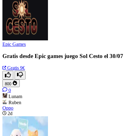
Epic Games
Gratis desde Epic games juego Sol Cesto el 30/07
Gratis
9€
800
0
Lunam
Ruben
Oppo
2d