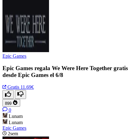
Epic Games
Epic Games regala We Were Here Together gratis
desde Epic Games el 6/8
Gratis
11.69€
899
0
Lunam
Lunam
Epic Games
2sem