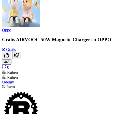
Oppo
Gratis AIRVOOC 50W Magnetic Charger en OPPO
Gratis
443
0
Ruben
Ruben
Udemy
2sem