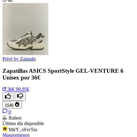
4d
Privé by Zalando
Zapatillas ASICS SportStyle GEL-VENTURE 6
Unisex por 36€
36€
99.95€
1546
0
Ruben
Último día disponible
MirY_oFerTas
Maspormenos