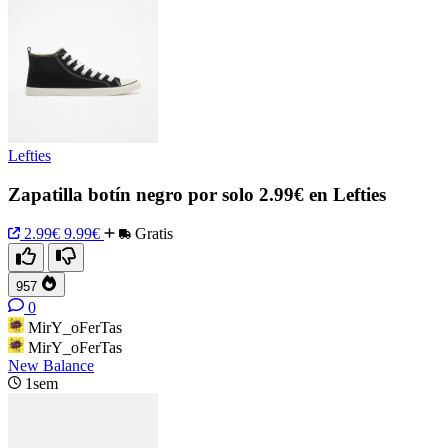
Lefties
Zapatilla botín negro por solo 2.99€ en Lefties
2.99€
9.99€
Gratis
957
0
MirY_oFerTas
MirY_oFerTas
New Balance
1sem