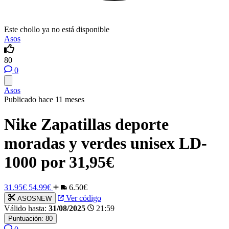
Este chollo ya no está disponible
Asos
80
0
Asos
Publicado hace 11 meses
Nike Zapatillas deporte
moradas y verdes unisex LD-
1000 por 31,95€
31.95€
54.99€
6.50€
Ver código
ASOSNEW
Válido hasta:
31/08/2025
21:59
Puntuación:
80