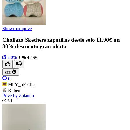
Showroomprivé
Chollazo Skechers zapatillas desde solo 11.90€ un
80% descuento gran oferta
-80%
4.49€
866
0
MirY_oFerTas
Ruben
Privé by Zalando
3d