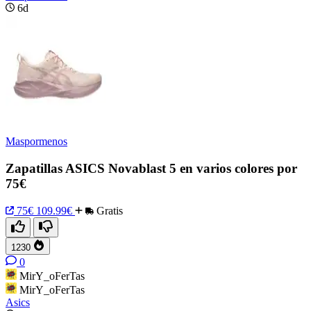
6d
Maspormenos
Zapatillas ASICS Novablast 5 en varios colores por
75€
75€
109.99€
Gratis
1230
0
MirY_oFerTas
MirY_oFerTas
Asics