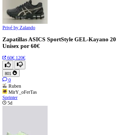
Privé by Zalando
Zapatillas ASICS SportStyle GEL-Kayano 20
Unisex por 60€
60€
120€
801
0
Ruben
MirY_oFerTas
Sprinter
5d