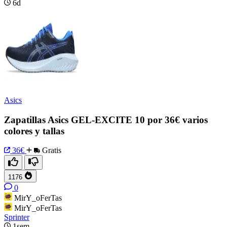
6d
Asics
Zapatillas Asics GEL-EXCITE 10 por 36€ varios
colores y tallas
36€
Gratis
1176
0
MirY_oFerTas
MirY_oFerTas
Sprinter
1sem