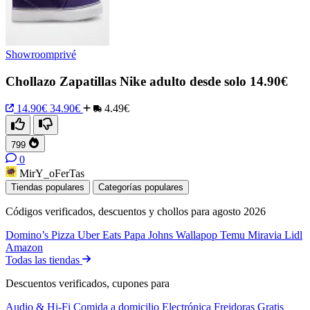
Showroomprivé
Chollazo Zapatillas Nike adulto desde solo 14.90€
14.90€
34.90€
4.49€
799
0
MirY_oFerTas
Tiendas populares
Categorías populares
Códigos verificados, descuentos y chollos para agosto 2026
Domino’s Pizza
Uber Eats
Papa Johns
Wallapop
Temu
Miravia
Lidl
Amazon
Todas las tiendas
Descuentos verificados, cupones para
Audio & Hi-Fi
Comida a domicilio
Electrónica
Freidoras
Gratis