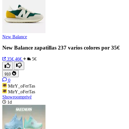
New Balance
New Balance zapatillas 237 varios colores por 35€
35€
46€
5€
910
0
MirY_oFerTas
MirY_oFerTas
Showroomprivé
1d