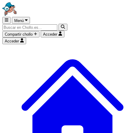
Menú
Compartir chollo
Acceder
Acceder