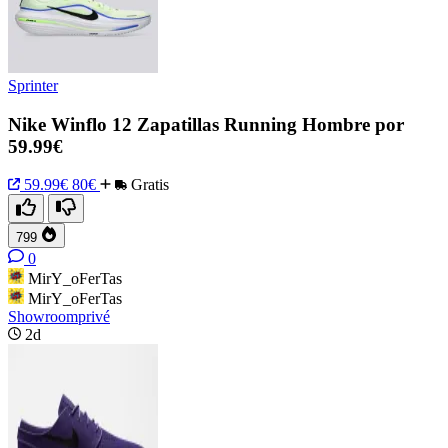
Sprinter
Nike Winflo 12 Zapatillas Running Hombre por
59.99€
59.99€
80€
Gratis
799
0
MirY_oFerTas
MirY_oFerTas
Showroomprivé
2d