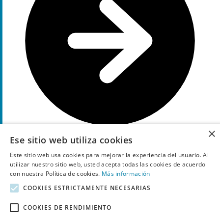
×
Ese sitio web utiliza cookies
Ir a la oferta
Este sitio web usa cookies para mejorar la experiencia del usuario. Al
utilizar nuestro sitio web, usted acepta todas las cookies de acuerdo
Más información
con nuestra Política de cookies.
Más información
Códigos promocionales de Biciescapa recientemente expirados,
COOKIES ESTRICTAMENTE NECESARIAS
a veces todavía funcionan
COOKIES DE RENDIMIENTO
10%