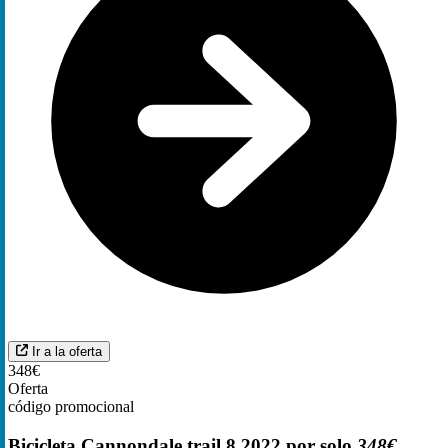
Ir a la oferta
348€
Oferta
código promocional
Bicicleta Cannondale trail 8 2022 por solo
348€