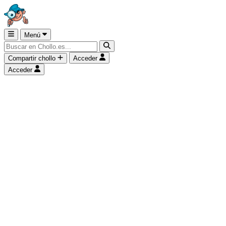
Menú
Compartir chollo
Acceder
Acceder