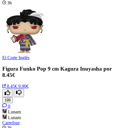
3h
El Corte Inglés
Figura Funko Pop 9 cm Kagura Inuyasha por
8.45€
8.45€
9.90€
199
0
Lunam
Lunam
Carrefour
3h