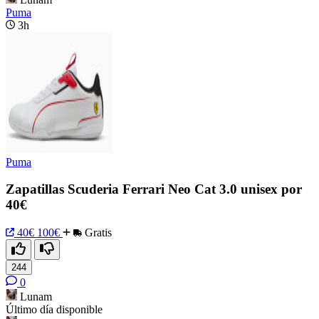
Puma
3h
Puma
Zapatillas Scuderia Ferrari Neo Cat 3.0 unisex por
40€
40€
100€
Gratis
244
0
Lunam
Último día disponible