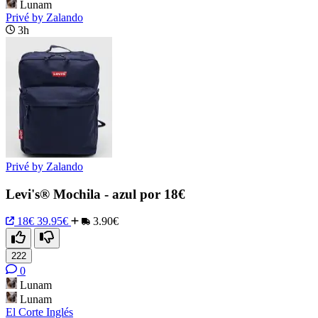
Lunam
Privé by Zalando
3h
Privé by Zalando
Levi's® Mochila - azul por 18€
18€
39.95€
3.90€
222
0
Lunam
Lunam
El Corte Inglés