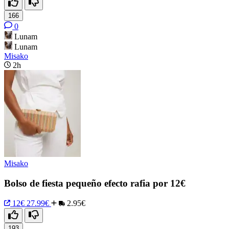
166
0
Lunam
Lunam
Misako
2h
Misako
Bolso de fiesta pequeño efecto rafia por 12€
12€
27.99€
2.95€
193