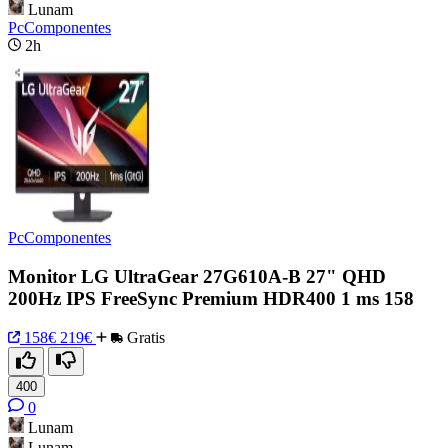
Lunam
PcComponentes
2h
PcComponentes
Monitor LG UltraGear 27G610A-B 27" QHD
200Hz IPS FreeSync Premium HDR400 1 ms 158
158€
219€
Gratis
400
0
Lunam
Lunam