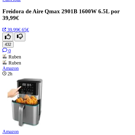
Freidora de Aire Qmax 2901B 1600W 6.5L por
39,99€
39.99€
65€
432
0
Ruben
Ruben
Amazon
2h
Amazon