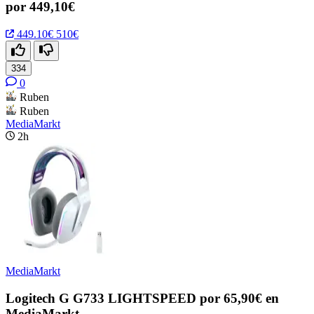
por 449,10€
449.10€
510€
334
0
Ruben
Ruben
MediaMarkt
2h
MediaMarkt
Logitech G G733 LIGHTSPEED por 65,90€ en
MediaMarkt