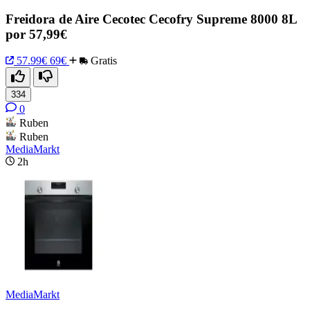
Freidora de Aire Cecotec Cecofry Supreme 8000 8L
por 57,99€
57.99€
69€
Gratis
334
0
Ruben
Ruben
MediaMarkt
2h
MediaMarkt