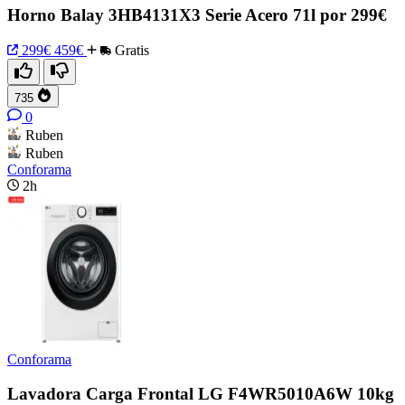
Horno Balay 3HB4131X3 Serie Acero 71l por 299€
299€
459€
Gratis
735
0
Ruben
Ruben
Conforama
2h
Conforama
Lavadora Carga Frontal LG F4WR5010A6W 10kg