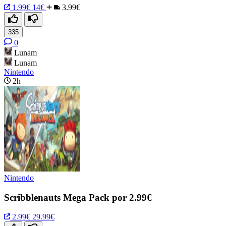
1.99€
14€
3.99€
335
0
Lunam
Lunam
Nintendo
2h
Nintendo
Scribblenauts Mega Pack por 2.99€
2.99€
29.99€