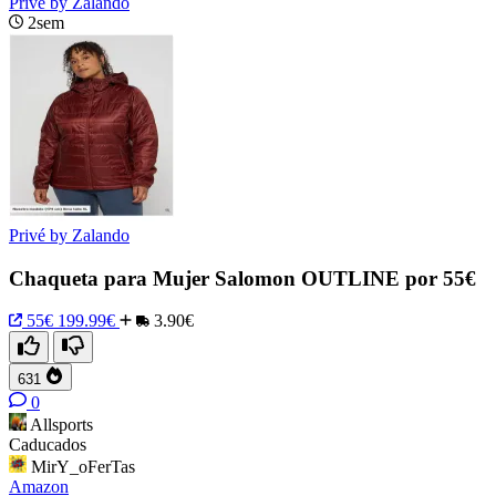
Privé by Zalando
2sem
Privé by Zalando
Chaqueta para Mujer Salomon OUTLINE por 55€
55€
199.99€
3.90€
631
0
Allsports
Caducados
MirY_oFerTas
Amazon