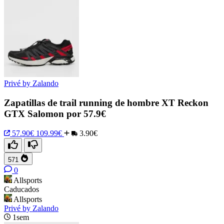
Privé by Zalando
Zapatillas de trail running de hombre XT Reckon
GTX Salomon por 57.9€
57.90€
109.99€
3.90€
571
0
Allsports
Caducados
Allsports
Privé by Zalando
1sem