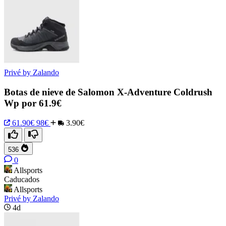
Privé by Zalando
Botas de nieve de Salomon X-Adventure Coldrush
Wp por 61.9€
61.90€
98€
3.90€
536
0
Allsports
Caducados
Allsports
Privé by Zalando
4d