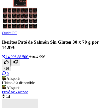
Outlet PC
Iberitos Paté de Salmón Sin Gluten 30 x 70 g por
14.99€
14.99€
88.50€
4.99€
426
0
Allsports
Último día disponible
Allsports
Privé by Zalando
1d