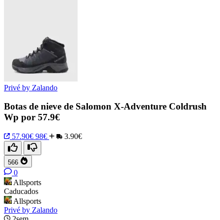
Privé by Zalando
Botas de nieve de Salomon X-Adventure Coldrush
Wp por 57.9€
57.90€
98€
3.90€
566
0
Allsports
Caducados
Allsports
Privé by Zalando
2sem