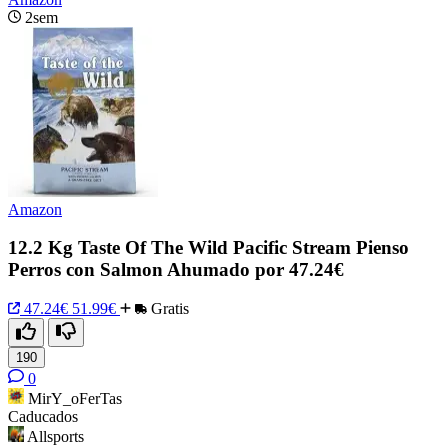
2sem
Amazon
12.2 Kg Taste Of The Wild Pacific Stream Pienso
Perros con Salmon Ahumado por 47.24€
47.24€
51.99€
Gratis
190
0
MirY_oFerTas
Caducados
Allsports