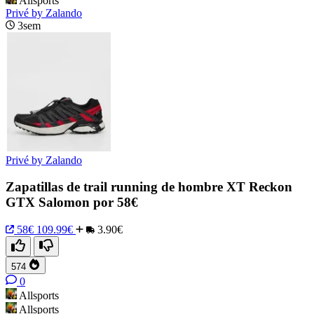
Allsports
Privé by Zalando
3sem
Privé by Zalando
Zapatillas de trail running de hombre XT Reckon
GTX Salomon por 58€
58€
109.99€
3.90€
574
0
Allsports
Allsports