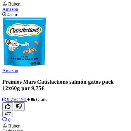
Ruben
Amazon
4sem
Amazon
Premios Mars Catisfactions salmón gatos pack
12x60g por 9,75€
9.75€
15€
Gratis
477
0
Ruben