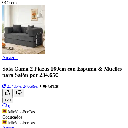
2sem
Amazon
Sofá Cama 2 Plazas 160cm con Espuma & Muelles
para Salón por 234.65€
234.64€
246.99€
Gratis
120
0
MirY_oFerTas
Caducados
MirY_oFerTas
Amazon