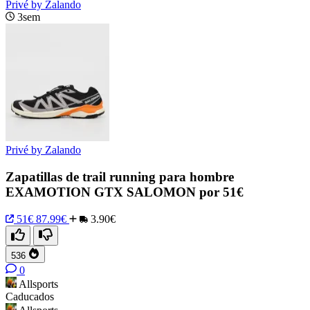
Privé by Zalando
3sem
Privé by Zalando
Zapatillas de trail running para hombre
EXAMOTION GTX SALOMON por 51€
51€
87.99€
3.90€
536
0
Allsports
Caducados