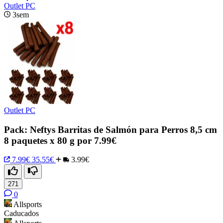
Outlet PC
3sem
Outlet PC
Pack: Neftys Barritas de Salmón para Perros 8,5 cm
8 paquetes x 80 g por 7.99€
7.99€
35.55€
3.99€
271
0
Allsports
Caducados