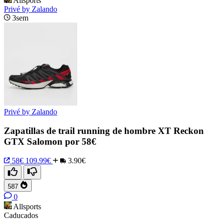
Allsports
Privé by Zalando
3sem
Privé by Zalando
Zapatillas de trail running de hombre XT Reckon
GTX Salomon por 58€
58€
109.99€
3.90€
587
0
Allsports
Caducados