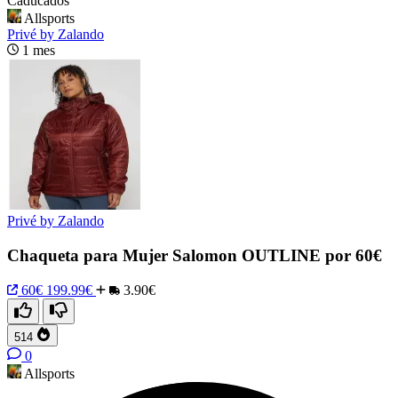
Caducados
Allsports
Privé by Zalando
1 mes
Privé by Zalando
Chaqueta para Mujer Salomon OUTLINE por 60€
60€
199.99€
3.90€
514
0
Allsports