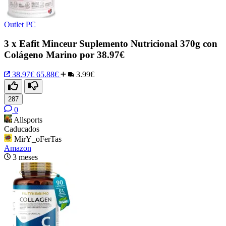
Outlet PC
3 x Eafit Minceur Suplemento Nutricional 370g con
Colágeno Marino por 38.97€
38.97€
65.88€
3.99€
287
0
Allsports
Caducados
MirY_oFerTas
Amazon
3 meses