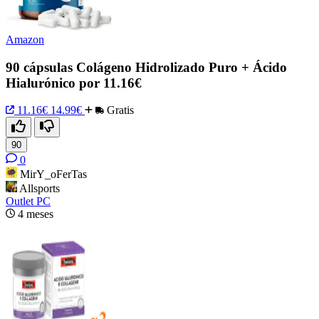
Amazon
90 cápsulas Colágeno Hidrolizado Puro + Ácido
Hialurónico por 11.16€
11.16€
14.99€
Gratis
90
0
MirY_oFerTas
Allsports
Outlet PC
4 meses