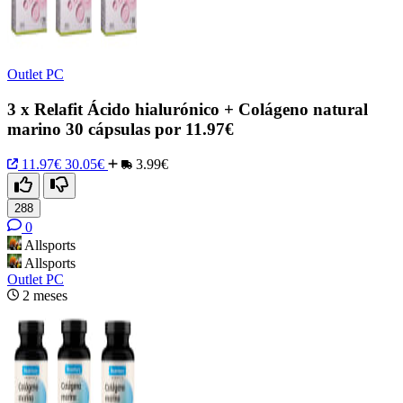
Outlet PC
3 x Relafit Ácido hialurónico + Colágeno natural
marino 30 cápsulas por 11.97€
11.97€
30.05€
3.99€
288
0
Allsports
Allsports
Outlet PC
2 meses