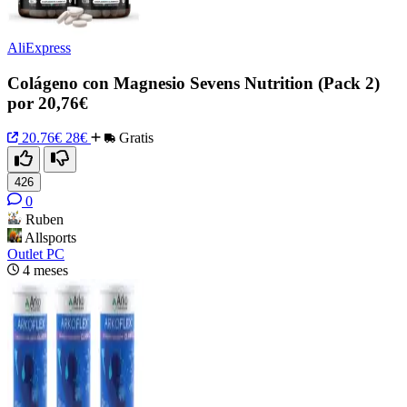
AliExpress
Colágeno con Magnesio Sevens Nutrition (Pack 2)
por 20,76€
20.76€
28€
Gratis
426
0
Ruben
Allsports
Outlet PC
4 meses