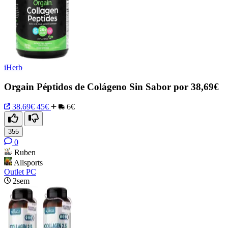
iHerb
Orgain Péptidos de Colágeno Sin Sabor por 38,69€
38.69€
45€
6€
355
0
Ruben
Allsports
Outlet PC
2sem