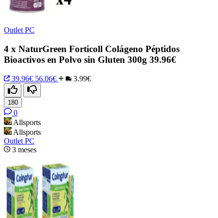
Outlet PC
4 x NaturGreen Forticoll Colágeno Péptidos
Bioactivos en Polvo sin Gluten 300g 39.96€
39.96€
56.06€
3.99€
180
0
Allsports
Allsports
Outlet PC
3 meses