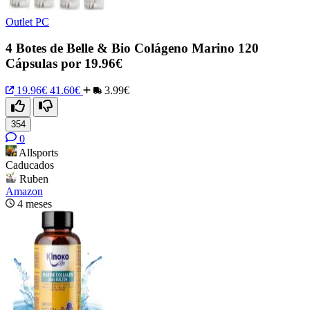
Outlet PC
4 Botes de Belle & Bio Colágeno Marino 120
Cápsulas por 19.96€
19.96€
41.60€
3.99€
354
0
Allsports
Caducados
Ruben
Amazon
4 meses