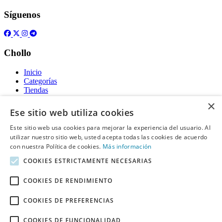
Síguenos
Chollo
Inicio
Categorías
Tiendas
Gratis
×
Ese sitio web utiliza cookies
Acerca de
Este sitio web usa cookies para mejorar la experiencia del usuario. Al
utilizar nuestro sitio web, usted acepta todas las cookies de acuerdo
Sobre nosotros
Contacto
con nuestra Política de cookies.
Más información
Reglas de publicación
COOKIES ESTRICTAMENTE NECESARIAS
Información legal
COOKIES DE RENDIMIENTO
Privacidad
COOKIES DE PREFERENCIAS
Declaración de cookies
Términos y condiciones
Descargo de Responsabilidad
COOKIES DE FUNCIONALIDAD