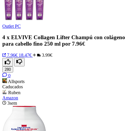
Outlet PC
4 x ELVIVE Collagen Lifter Champú con colágeno
para cabello fino 250 ml por 7.96€
7.96€
18.47€
3.99€
280
0
Allsports
Caducados
Ruben
Amazon
3sem