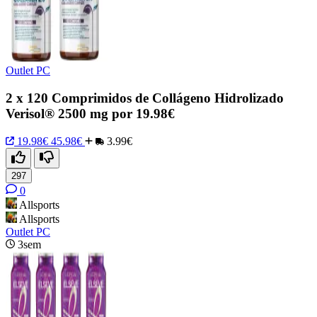
Outlet PC
2 x 120 Comprimidos de Collágeno Hidrolizado
Verisol® 2500 mg por 19.98€
19.98€
45.98€
3.99€
297
0
Allsports
Allsports
Outlet PC
3sem