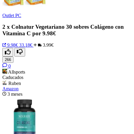
Outlet PC
2 x Colnatur Vegetariano 30 sobres Colágeno con
Vitamina C por 9.98€
9.98€
33.18€
3.99€
266
0
Allsports
Caducados
Ruben
Amazon
3 meses