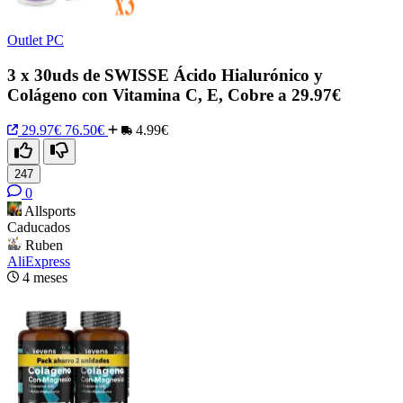
Outlet PC
3 x 30uds de SWISSE Ácido Hialurónico y
Colágeno con Vitamina C, E, Cobre a 29.97€
29.97€
76.50€
4.99€
247
0
Allsports
Caducados
Ruben
AliExpress
4 meses