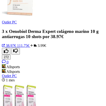
Outlet PC
3 x Oenobiol Derma Expert colágeno marino 10 g
antiarrugas 10 shots por 38.97€
38.97€
111.75€
3.99€
272
0
Allsports
Allsports
Outlet PC
1 mes