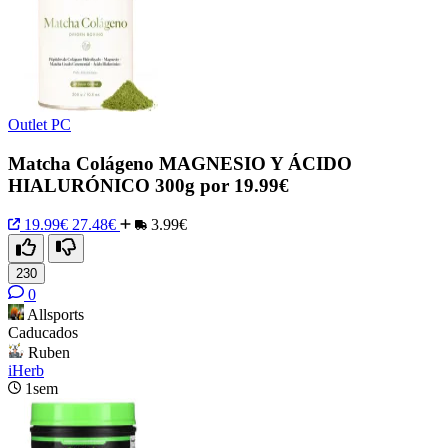
Outlet PC
Matcha Colágeno MAGNESIO Y ÁCIDO
HIALURÓNICO 300g por 19.99€
19.99€
27.48€
3.99€
230
0
Allsports
Caducados
Ruben
iHerb
1sem