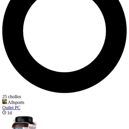
25 chollos
Allsports
Outlet PC
1d