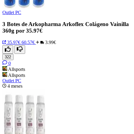
Outlet PC
3 Botes de Arkopharma Arkoflex Colágeno Vainilla
360g por 35.97€
35.97€
60.57€
3.99€
322
0
Allsports
Allsports
Outlet PC
4 meses