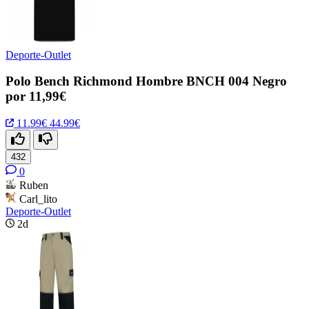
Deporte-Outlet
Polo Bench Richmond Hombre BNCH 004 Negro
por 11,99€
11.99€
44.99€
432
0
Ruben
Carl_lito
Deporte-Outlet
2d