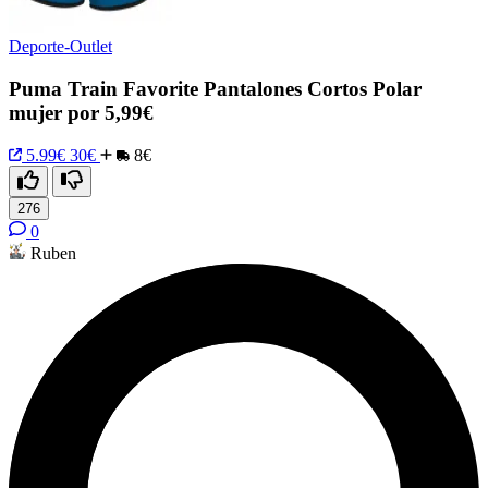
Deporte-Outlet
Puma Train Favorite Pantalones Cortos Polar
mujer por 5,99€
5.99€
30€
8€
276
0
Ruben