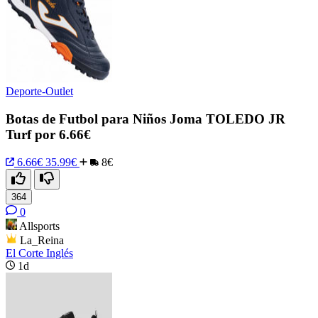
Deporte-Outlet
Botas de Futbol para Niños Joma TOLEDO JR
Turf por 6.66€
6.66€
35.99€
8€
364
0
Allsports
La_Reina
El Corte Inglés
1d