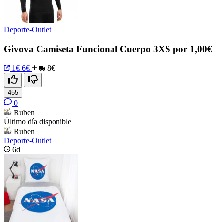
Deporte-Outlet
Givova Camiseta Funcional Cuerpo 3XS por 1,00€
1€
6€
8€
455
0
Ruben
Último día disponible
Ruben
Deporte-Outlet
6d