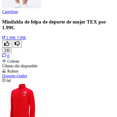
Carrefour
Minifalda de felpa de deporte de mujer TEX por
1.99€.
1.99€
7.99€
230
0
Celeste
Último día disponible
Ruben
Deporte-Outlet
6d