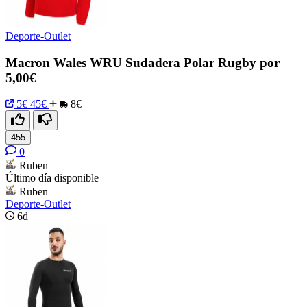
Deporte-Outlet
Macron Wales WRU Sudadera Polar Rugby por
5,00€
5€
45€
8€
455
0
Ruben
Último día disponible
Ruben
Deporte-Outlet
6d