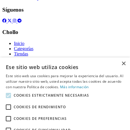
Síguenos
Chollo
Inicio
Categorías
Tiendas
Gratis
×
Ese sitio web utiliza cookies
Acerca de
Este sitio web usa cookies para mejorar la experiencia del usuario. Al
utilizar nuestro sitio web, usted acepta todas las cookies de acuerdo
Sobre nosotros
Contacto
con nuestra Política de cookies.
Más información
Reglas de publicación
COOKIES ESTRICTAMENTE NECESARIAS
Información legal
COOKIES DE RENDIMIENTO
Privacidad
COOKIES DE PREFERENCIAS
Declaración de cookies
Términos y condiciones