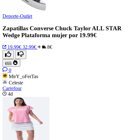
Deporte-Outlet
Zapatillas Converse Chuck Taylor ALL STAR
Wedge Plataforma mujer por 19.99€
19.99€
32.99€
8€
655
0
MirY_oFerTas
Celeste
Carrefour
4d