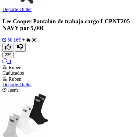
Deporte-Outlet
Lee Cooper Pantalón de trabajo cargo LCPNT205-
NAVY por 5,00€
5€
16€
8€
239
0
Ruben
Caducados
Ruben
Deporte-Outlet
1sem