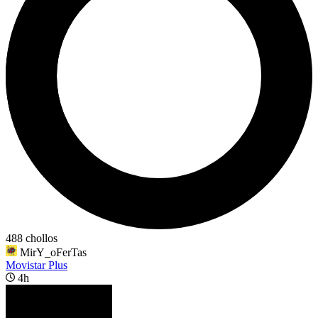
488 chollos
MirY_oFerTas
Movistar Plus
4h