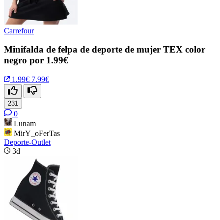
Carrefour
Minifalda de felpa de deporte de mujer TEX color
negro por 1.99€
1.99€
7.99€
231
0
Lunam
MirY_oFerTas
Deporte-Outlet
3d