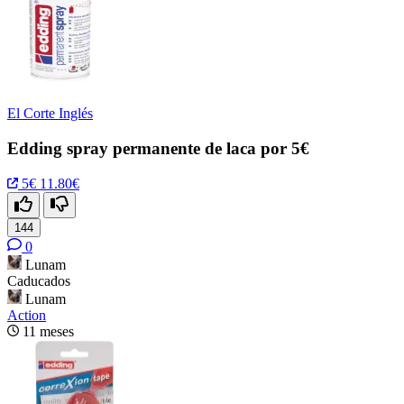
El Corte Inglés
Edding spray permanente de laca por 5€
5€
11.80€
144
0
Lunam
Caducados
Lunam
Action
11 meses