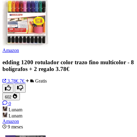
Amazon
edding 1200 rotulador color trazo fino multicolor - 8
bolígrafos + 2 regalo 3.78€
3.78€
7€
Gratis
602
0
Lunam
Lunam
Amazon
9 meses