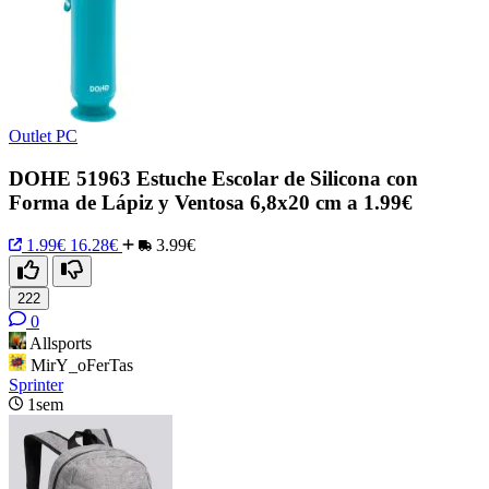
Outlet PC
DOHE 51963 Estuche Escolar de Silicona con
Forma de Lápiz y Ventosa 6,8x20 cm a 1.99€
1.99€
16.28€
3.99€
222
0
Allsports
MirY_oFerTas
Sprinter
1sem