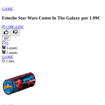
GAME
Estuche Star Wars Cutest In The Galaxy por 1.99€
1.99€
4.95€
167
0
Lunam
Lunam
GAME
1 mes