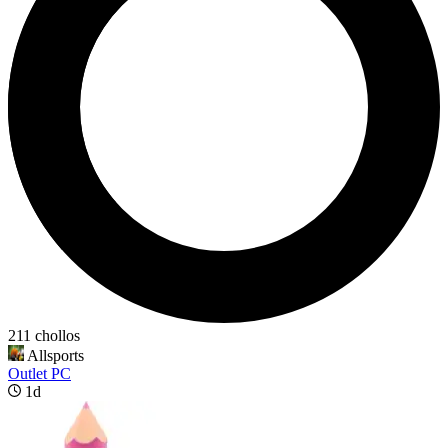
211 chollos
Allsports
Outlet PC
1d