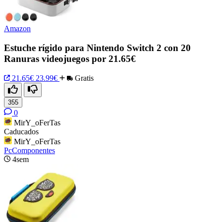
Amazon
Estuche rígido para Nintendo Switch 2 con 20
Ranuras videojuegos por 21.65€
21.65€
23.99€
Gratis
355
0
MirY_oFerTas
Caducados
MirY_oFerTas
PcComponentes
4sem