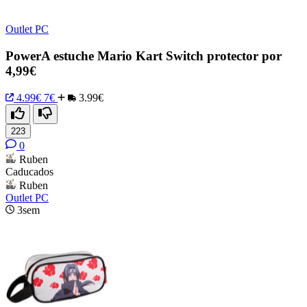
Outlet PC
PowerA estuche Mario Kart Switch protector por
4,99€
4.99€
7€
3.99€
223
0
Ruben
Caducados
Ruben
Outlet PC
3sem