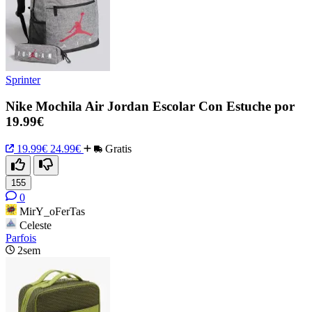
Sprinter
Nike Mochila Air Jordan Escolar Con Estuche por
19.99€
19.99€
24.99€
Gratis
155
0
MirY_oFerTas
Celeste
Parfois
2sem