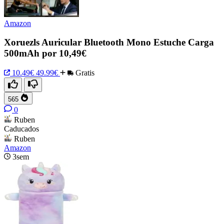
Amazon
Xoruezls Auricular Bluetooth Mono Estuche Carga
500mAh por 10,49€
10.49€
49.99€
Gratis
565
0
Ruben
Caducados
Ruben
Amazon
3sem