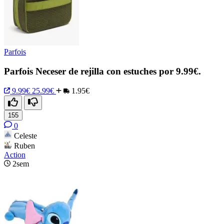
Parfois
Parfois Neceser de rejilla con estuches por 9.99€.
9.99€
25.99€
1.95€
155
0
Celeste
Ruben
Action
2sem