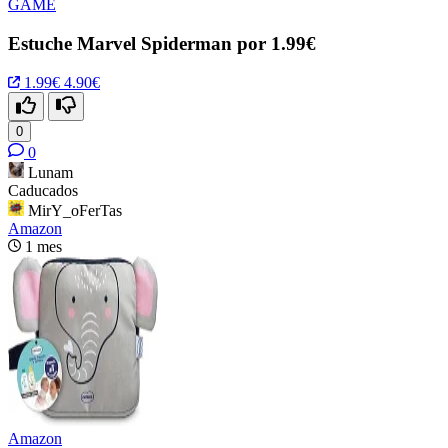
GAME
Estuche Marvel Spiderman por 1.99€
1.99€
4.90€
0
0
Lunam
Caducados
MirY_oFerTas
Amazon
1 mes
Amazon