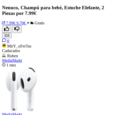
Nenuco, Champú para bebé, Estuche Elefante, 2
Piezas por 7.99€
7.99€
9.70€
Gratis
316
0
MirY_oFerTas
Caducados
Ruben
MediaMarkt
1 mes
MediaMarkt