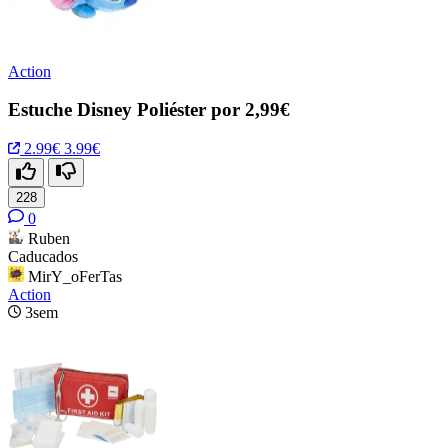
Action
Estuche Disney Poliéster por 2,99€
2.99€
3.99€
228
0
Ruben
Caducados
MirY_oFerTas
Action
3sem