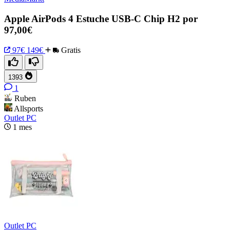
Apple AirPods 4 Estuche USB-C Chip H2 por
97,00€
97€
149€
Gratis
1393
1
Ruben
Allsports
Outlet PC
1 mes
Outlet PC