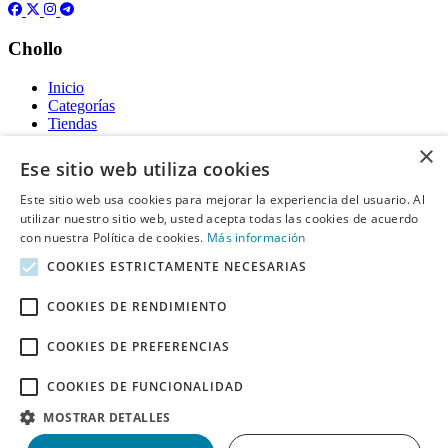
Chollo
Inicio
Categorías
Tiendas
Gratis
×
Ese sitio web utiliza cookies
Acerca de
Este sitio web usa cookies para mejorar la experiencia del usuario. Al
utilizar nuestro sitio web, usted acepta todas las cookies de acuerdo
Sobre nosotros
Contacto
con nuestra Política de cookies.
Más información
Reglas de publicación
COOKIES ESTRICTAMENTE NECESARIAS
Información legal
COOKIES DE RENDIMIENTO
Privacidad
COOKIES DE PREFERENCIAS
Declaración de cookies
Términos y condiciones
Descargo de Responsabilidad
COOKIES DE FUNCIONALIDAD
Aviso y eliminación
MOSTRAR DETALLES
Derechos de autor ©
Chollo
2026. Todos los derechos quedan