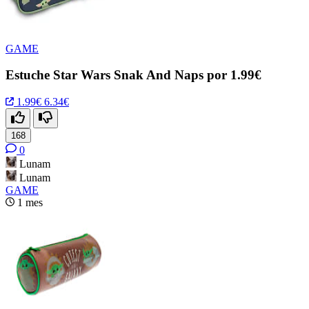
GAME
Estuche Star Wars Snak And Naps por 1.99€
1.99€
6.34€
168
0
Lunam
Lunam
GAME
1 mes