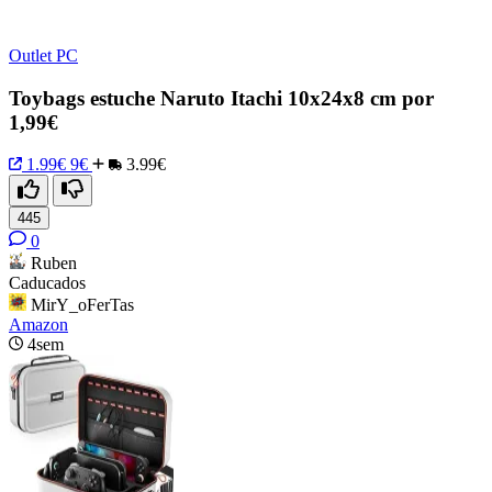
Outlet PC
Toybags estuche Naruto Itachi 10x24x8 cm por
1,99€
1.99€
9€
3.99€
445
0
Ruben
Caducados
MirY_oFerTas
Amazon
4sem