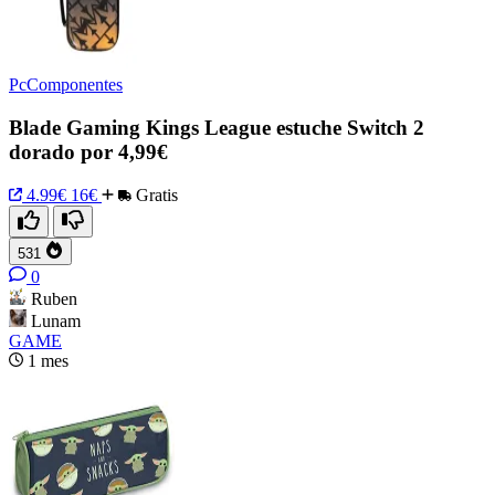
PcComponentes
Blade Gaming Kings League estuche Switch 2
dorado por 4,99€
4.99€
16€
Gratis
531
0
Ruben
Lunam
GAME
1 mes