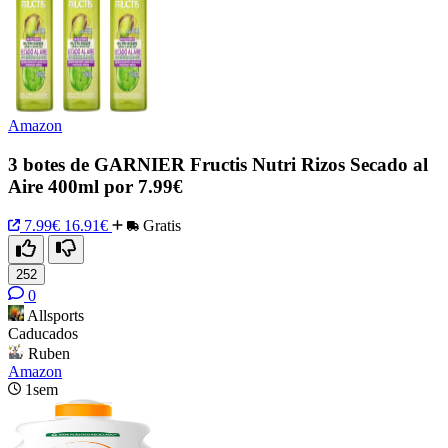
Amazon
3 botes de GARNIER Fructis Nutri Rizos Secado al
Aire 400ml por 7.99€
7.99€
16.91€
Gratis
252
0
Allsports
Caducados
Ruben
Amazon
1sem