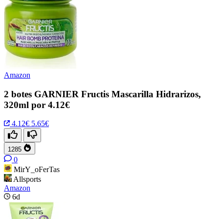
Amazon
2 botes GARNIER Fructis Mascarilla Hidrarizos,
320ml por 4.12€
4.12€
5.65€
1285
0
MirY_oFerTas
Allsports
Amazon
6d