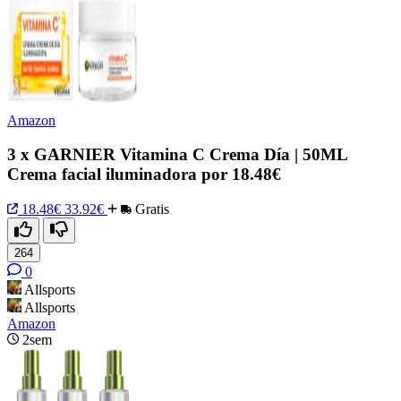
Amazon
3 x GARNIER Vitamina C Crema Día | 50ML
Crema facial iluminadora por 18.48€
18.48€
33.92€
Gratis
264
0
Allsports
Allsports
Amazon
2sem