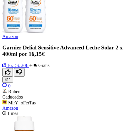
Amazon
Garnier Delial Sensitive Advanced Leche Solar 2 x
400ml por 16,15€
16.15€
30€
Gratis
411
0
Ruben
Caducados
MirY_oFerTas
Amazon
1 mes