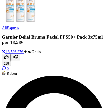
AliExpress
Garnier Delial Bruma Facial FPS50+ Pack 3x75ml
por 18,58€
18.58€
27€
Gratis
238
0
Ruben