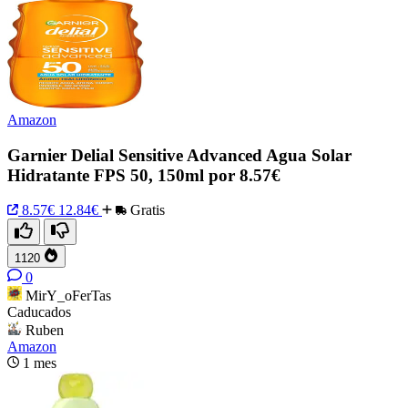
Amazon
Garnier Delial Sensitive Advanced Agua Solar
Hidratante FPS 50, 150ml por 8.57€
8.57€
12.84€
Gratis
1120
0
MirY_oFerTas
Caducados
Ruben
Amazon
1 mes