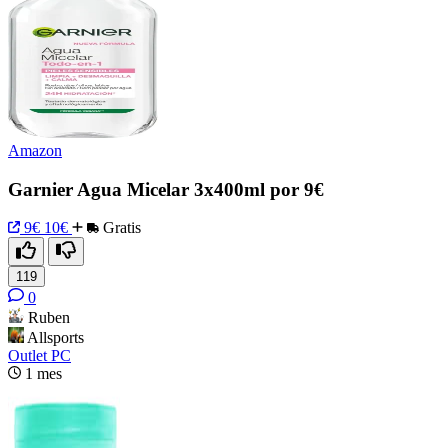
Amazon
Garnier Agua Micelar 3x400ml por 9€
9€
10€
Gratis
119
0
Ruben
Allsports
Outlet PC
1 mes