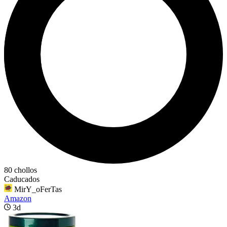
80 chollos
Caducados
MirY_oFerTas
Amazon
3d