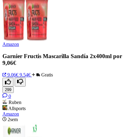
Amazon
Garnier Fructis Mascarilla Sandía 2x400ml por
9,06€
9.06€
9.54€
Gratis
299
0
Ruben
Allsports
Amazon
2sem