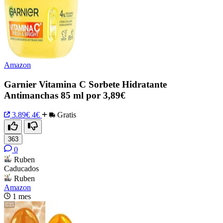
Amazon
Garnier Vitamina C Sorbete Hidratante
Antimanchas 85 ml por 3,89€
3.89€
4€
Gratis
363
0
Ruben
Caducados
Ruben
Amazon
1 mes