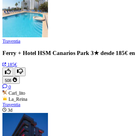
Traventia
Ferry + Hotel HSM Canarios Park 3★ desde 185€ en
185€
508
0
Carl_lito
La_Reina
Traventia
3d