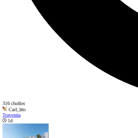
316 chollos
Carl_lito
Traventia
1d