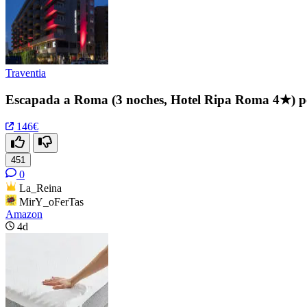
Traventia
Escapada a Roma (3 noches, Hotel Ripa Roma 4★) p
146€
451
0
La_Reina
MirY_oFerTas
Amazon
4d