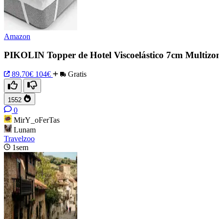
Amazon
PIKOLIN Topper de Hotel Viscoelástico 7cm Multizo
89.70€
104€
Gratis
1552
0
MirY_oFerTas
Lunam
Travelzoo
1sem