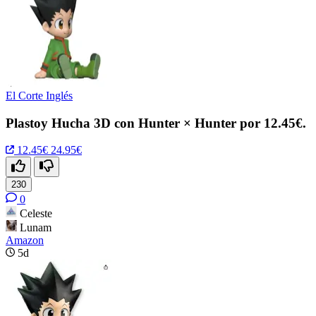
El Corte Inglés
Plastoy Hucha 3D con Hunter × Hunter por 12.45€.
12.45€
24.95€
230
0
Celeste
Lunam
Amazon
5d