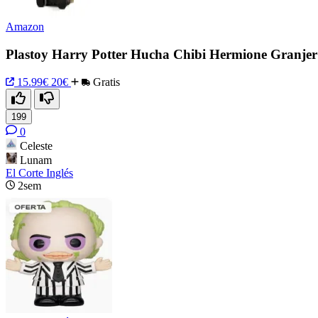
Amazon
Plastoy Harry Potter Hucha Chibi Hermione Granjer
15.99€
20€
Gratis
199
0
Celeste
Lunam
El Corte Inglés
2sem