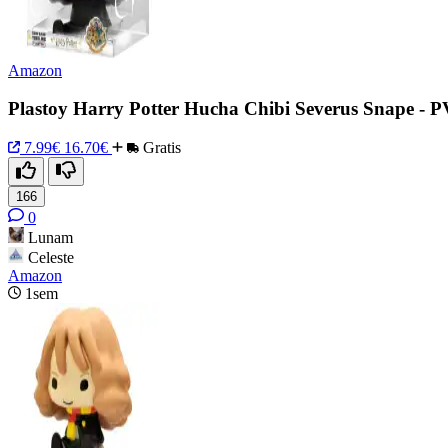
Amazon
Plastoy Harry Potter Hucha Chibi Severus Snape - P
7.99€
16.70€
Gratis
166
0
Lunam
Celeste
Amazon
1sem