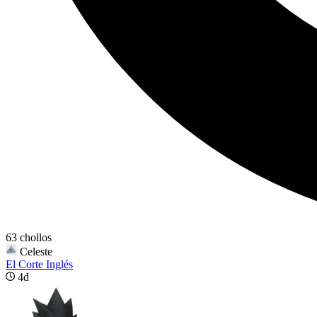
63 chollos
Celeste
El Corte Inglés
4d