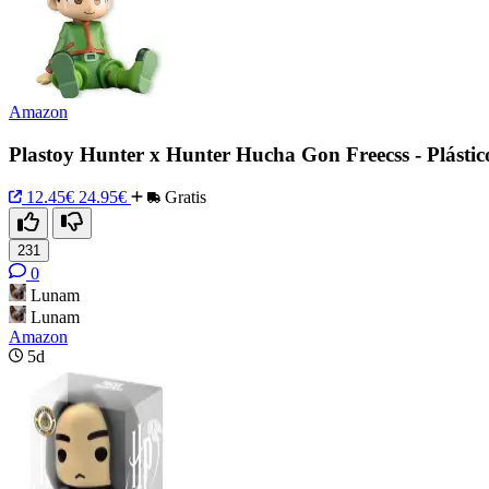
Amazon
Plastoy Hunter x Hunter Hucha Gon Freecss - Plástic
12.45€
24.95€
Gratis
231
0
Lunam
Lunam
Amazon
5d