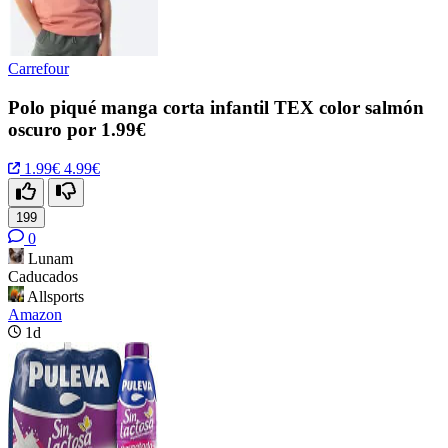
Carrefour
Polo piqué manga corta infantil TEX color salmón
oscuro por 1.99€
1.99€
4.99€
199
0
Lunam
Caducados
Allsports
Amazon
1d