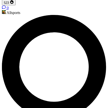
523
0
Allsports