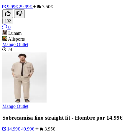
9.99€
29.99€
3.50€
132
0
Lunam
Allsports
Mango Outlet
2d
Mango Outlet
Sobrecamisa lino straight fit - Hombre por 14.99€
14.99€
49.99€
3.95€