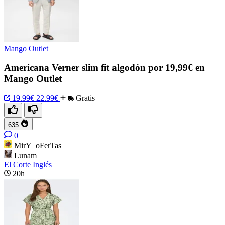
Mango Outlet
Americana Verner slim fit algodón por 19,99€ en
Mango Outlet
19.99€
22.99€
Gratis
635
0
MirY_oFerTas
Lunam
El Corte Inglés
20h