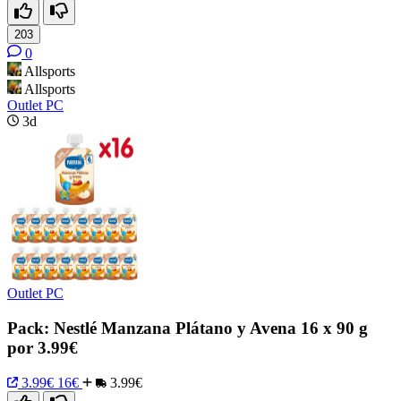
203
0
Allsports
Allsports
Outlet PC
3d
Outlet PC
Pack: Nestlé Manzana Plátano y Avena 16 x 90 g
por 3.99€
3.99€
16€
3.99€