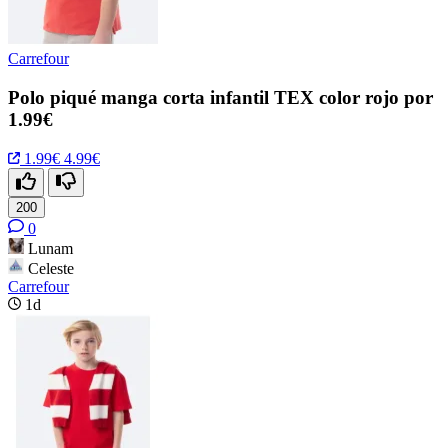
Carrefour
Polo piqué manga corta infantil TEX color rojo por
1.99€
1.99€
4.99€
200
0
Lunam
Celeste
Carrefour
1d