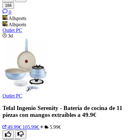
184
0
Allsports
Allsports
Outlet PC
3d
Outlet PC
Tefal Ingenio Serenity - Batería de cocina de 11
piezas con mangos extraíbles a 49.9€
49.99€
105.99€
5.99€