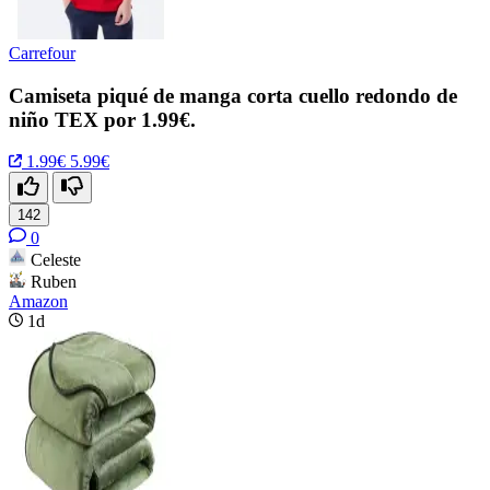
Carrefour
Camiseta piqué de manga corta cuello redondo de
niño TEX por 1.99€.
1.99€
5.99€
142
0
Celeste
Ruben
Amazon
1d