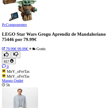
PcComponentes
LEGO Star Wars Grogu Aprendiz de Mandaloriano
75446 por 79.99€
79.99€
99.99€
Gratis
817
0
MirY_oFerTas
MirY_oFerTas
Mango Outlet
5h