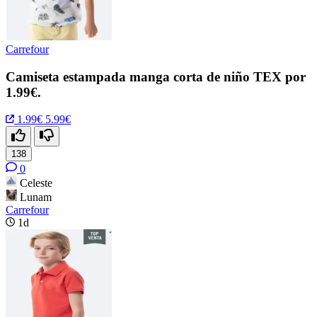
Carrefour
Camiseta estampada manga corta de niño TEX por
1.99€.
1.99€
5.99€
138
0
Celeste
Lunam
Carrefour
1d