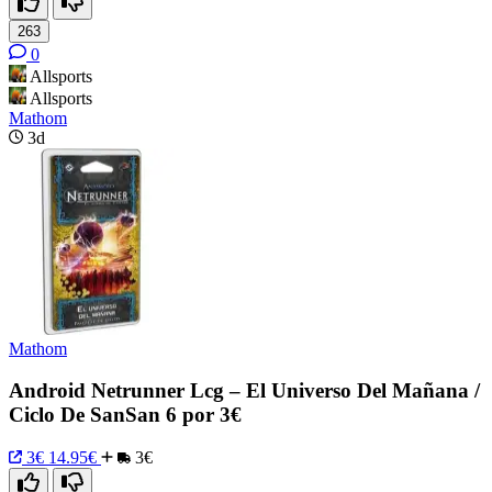
263
0
Allsports
Allsports
Mathom
3d
Mathom
Android Netrunner Lcg – El Universo Del Mañana /
Ciclo De SanSan 6 por 3€
3€
14.95€
3€