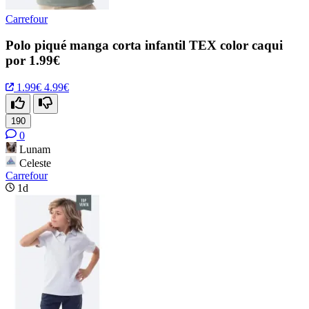
Carrefour
Polo piqué manga corta infantil TEX color caqui
por 1.99€
1.99€
4.99€
190
0
Lunam
Celeste
Carrefour
1d