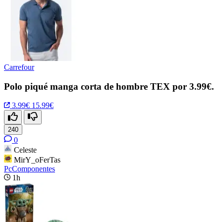
Carrefour
Polo piqué manga corta de hombre TEX por 3.99€.
3.99€
15.99€
240
0
Celeste
MirY_oFerTas
PcComponentes
1h