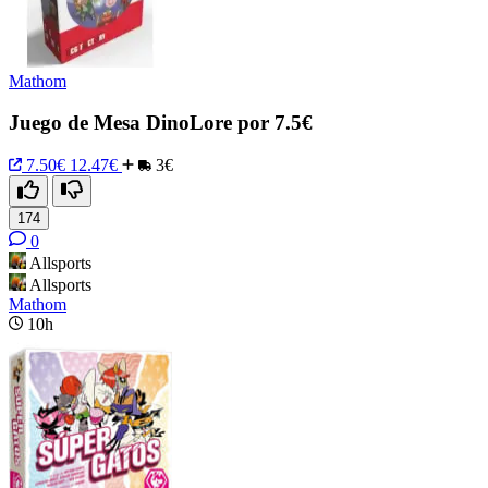
Mathom
Juego de Mesa DinoLore por 7.5€
7.50€
12.47€
3€
174
0
Allsports
Allsports
Mathom
10h