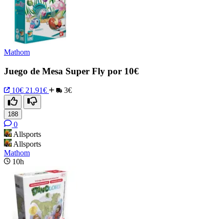
Mathom
Juego de Mesa Super Fly por 10€
10€
21.91€
3€
188
0
Allsports
Allsports
Mathom
10h