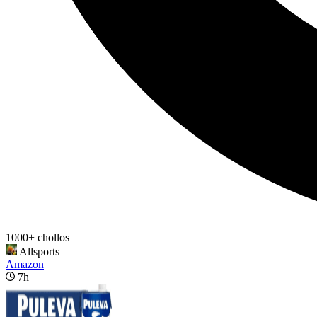
1000+ chollos
Allsports
Amazon
7h