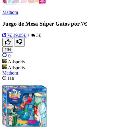
Mathom
Juego de Mesa Súper Gatos por 7€
7€
19.05€
3€
194
0
Allsports
Allsports
Mathom
11h