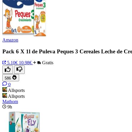
Amazon
Pack 6 X 1l de Puleva Peques 3 Cereales Leche de Cr
5.10€
10.98€
Gratis
586
0
Allsports
Allsports
Mathom
9h