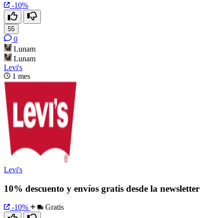
-10%
55
0
Lunam
Lunam
Levi's
1 mes
Levi's
10% descuento y envíos gratis desde la newsletter
-10%
Gratis