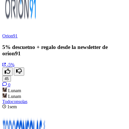
Orion91
5% descuetno + regalo desde la newsletter de
orion91
-5%
45
0
Lunam
Lunam
Todoconsolas
1sem