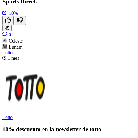
Sports Direct.
-10%
45
0
Celeste
Lunam
Totto
1 mes
Totto
10% descuento en la newsletter de totto