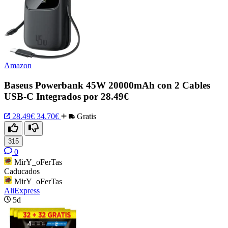
Amazon
Baseus Powerbank 45W 20000mAh con 2 Cables
USB-C Integrados por 28.49€
28.49€
34.70€
Gratis
315
0
MirY_oFerTas
Caducados
MirY_oFerTas
AliExpress
5d