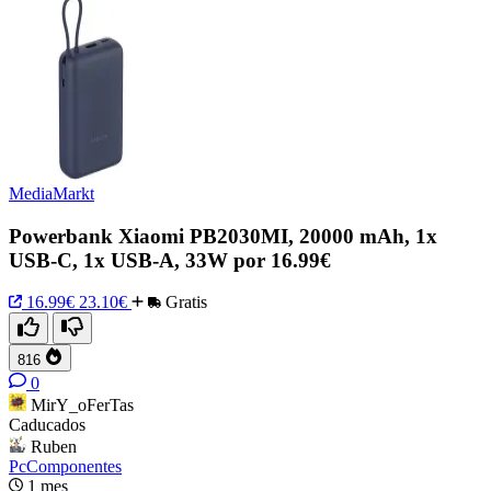
MediaMarkt
Powerbank Xiaomi PB2030MI, 20000 mAh, 1x
USB-C, 1x USB-A, 33W por 16.99€
16.99€
23.10€
Gratis
816
0
MirY_oFerTas
Caducados
Ruben
PcComponentes
1 mes