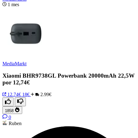
1 mes
MediaMarkt
Xiaomi BHR9738GL Powerbank 20000mAh 22,5W
por 12,74€
12.74€
18€
2.99€
1858
0
Ruben