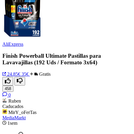
AliExpress
Finish Powerball Ultimate Pastillas para
Lavavajillas (192 Uds / Formato 3x64)
24.85€
35€
Gratis
458
0
Ruben
Caducados
MirY_oFerTas
MediaMarkt
1sem