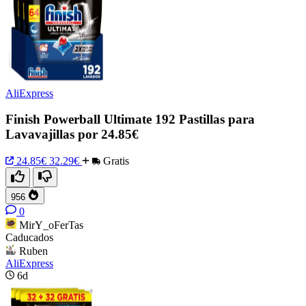
AliExpress
Finish Powerball Ultimate 192 Pastillas para
Lavavajillas por 24.85€
24.85€
32.29€
Gratis
956
0
MirY_oFerTas
Caducados
Ruben
AliExpress
6d