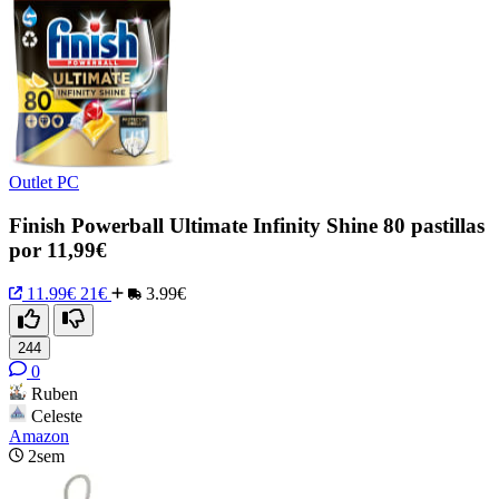
Outlet PC
Finish Powerball Ultimate Infinity Shine 80 pastillas
por 11,99€
11.99€
21€
3.99€
244
0
Ruben
Celeste
Amazon
2sem