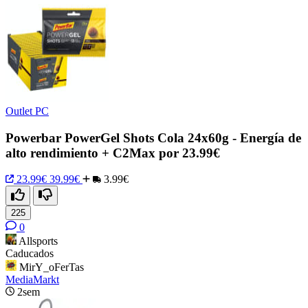
Outlet PC
Powerbar PowerGel Shots Cola 24x60g - Energía de
alto rendimiento + C2Max por 23.99€
23.99€
39.99€
3.99€
225
0
Allsports
Caducados
MirY_oFerTas
MediaMarkt
2sem