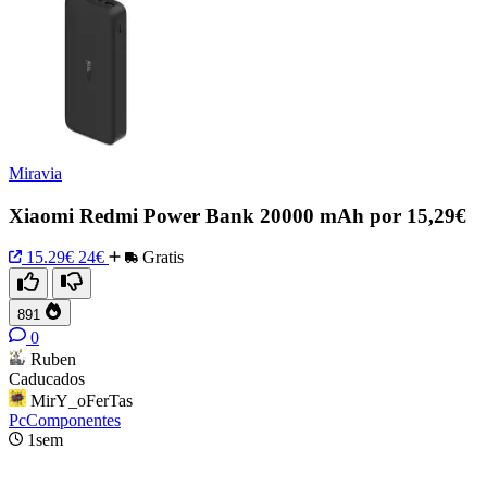
Miravia
Xiaomi Redmi Power Bank 20000 mAh por 15,29€
15.29€
24€
Gratis
891
0
Ruben
Caducados
MirY_oFerTas
PcComponentes
1sem