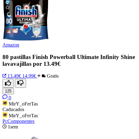
Amazon
80 pastillas Finish Powerball Ultimate Infinity Shine
lavavajillas por 13.49€
13.49€
14.99€
Gratis
125
0
MirY_oFerTas
Caducados
MirY_oFerTas
PcComponentes
1sem