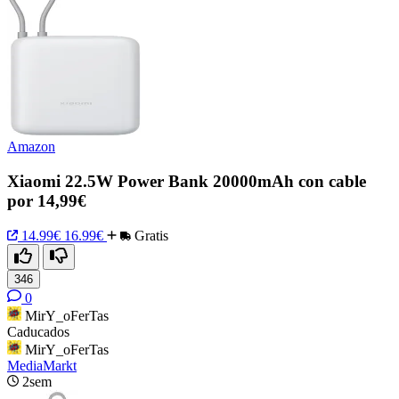
Amazon
Xiaomi 22.5W Power Bank 20000mAh con cable
por 14,99€
14.99€
16.99€
Gratis
346
0
MirY_oFerTas
Caducados
MirY_oFerTas
MediaMarkt
2sem