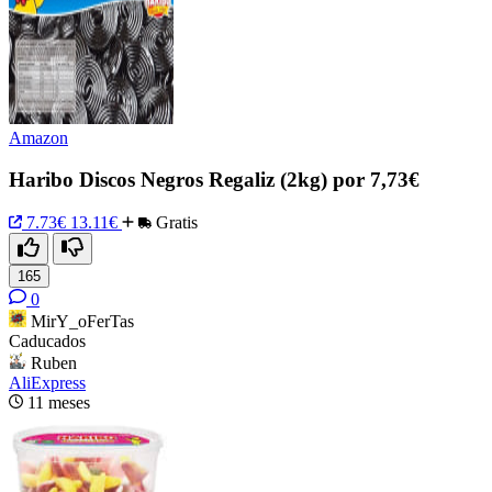
Amazon
Haribo Discos Negros Regaliz (2kg) por 7,73€
7.73€
13.11€
Gratis
165
0
MirY_oFerTas
Caducados
Ruben
AliExpress
11 meses