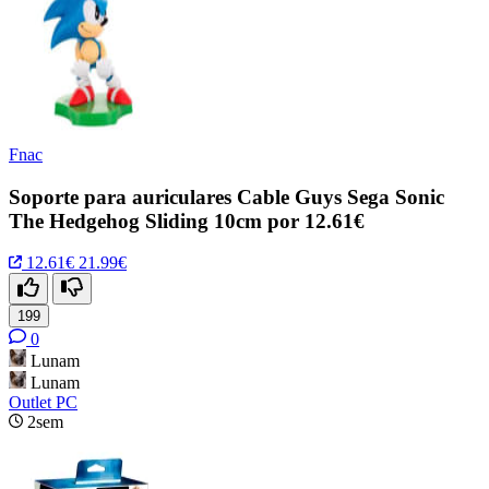
Fnac
Soporte para auriculares Cable Guys Sega Sonic
The Hedgehog Sliding 10cm por 12.61€
12.61€
21.99€
199
0
Lunam
Lunam
Outlet PC
2sem