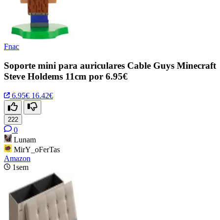
Fnac
Soporte mini para auriculares Cable Guys Minecraft
Steve Holdems 11cm por 6.95€
6.95€
16.42€
222
0
Lunam
MirY_oFerTas
Amazon
1sem