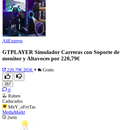
AliExpress
GTPLAYER Simulador Carreras con Soporte de
monitor y Altavoces por 220,79€
220.79€
265€
Gratis
257
0
Ruben
Caducados
MirY_oFerTas
MediaMarkt
2sem