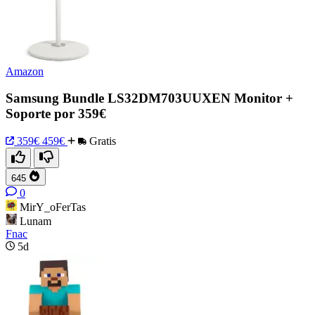
Amazon
Samsung Bundle LS32DM703UUXEN Monitor +
Soporte por 359€
359€
459€
Gratis
645
0
MirY_oFerTas
Lunam
Fnac
5d