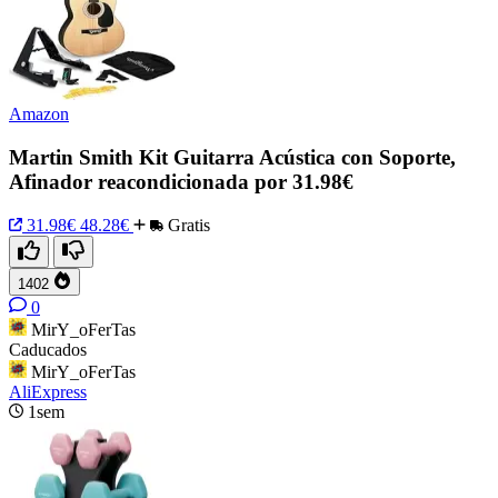
Amazon
Martin Smith Kit Guitarra Acústica con Soporte,
Afinador reacondicionada por 31.98€
31.98€
48.28€
Gratis
1402
0
MirY_oFerTas
Caducados
MirY_oFerTas
AliExpress
1sem