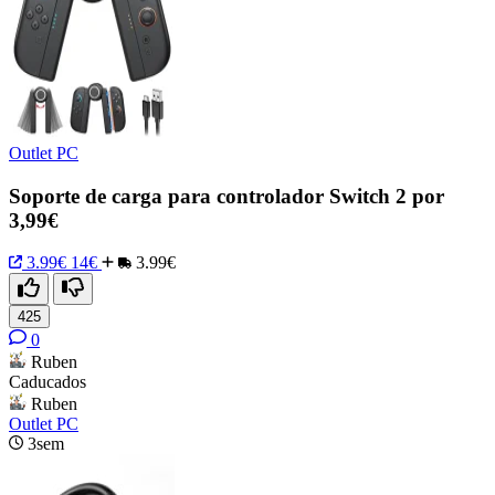
Outlet PC
Soporte de carga para controlador Switch 2 por
3,99€
3.99€
14€
3.99€
425
0
Ruben
Caducados
Ruben
Outlet PC
3sem