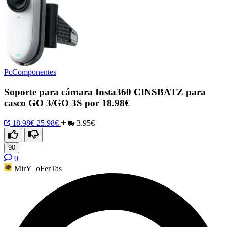
PcComponentes
Soporte para cámara Insta360 CINSBATZ para
casco GO 3/GO 3S por 18.98€
18.98€
25.98€
3.95€
90
0
MirY_oFerTas