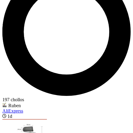
197 chollos
Ruben
AliExpress
1d