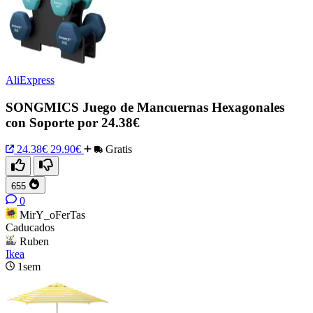
AliExpress
SONGMICS Juego de Mancuernas Hexagonales
con Soporte por 24.38€
24.38€
29.90€
Gratis
655
0
MirY_oFerTas
Caducados
Ruben
Ikea
1sem