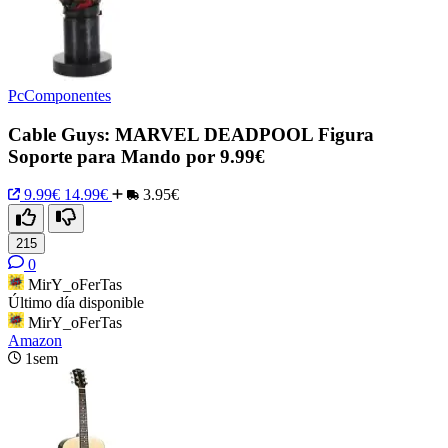
PcComponentes
Cable Guys: MARVEL DEADPOOL Figura
Soporte para Mando por 9.99€
9.99€
14.99€
3.95€
215
0
MirY_oFerTas
Último día disponible
MirY_oFerTas
Amazon
1sem