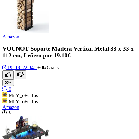
Amazon
VOUNOT Soporte Madera Vertical Metal 33 x 33 x
112 cm, Leñero por 19.10€
19.10€
22.94€
Gratis
326
0
MirY_oFerTas
MirY_oFerTas
Amazon
3d