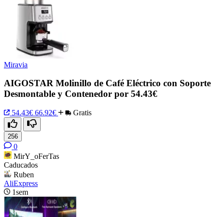
Miravia
AIGOSTAR Molinillo de Café Eléctrico con Soporte
Desmontable y Contenedor por 54.43€
54.43€
66.92€
Gratis
256
0
MirY_oFerTas
Caducados
Ruben
AliExpress
1sem