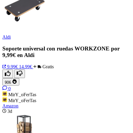
Aldi
Soporte universal con ruedas WORKZONE por
9,99€ en Aldi
9.99€
14.99€
Gratis
906
0
MirY_oFerTas
MirY_oFerTas
Amazon
3d