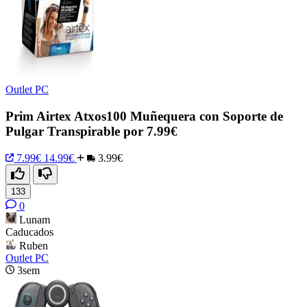
Outlet PC
Prim Airtex Atxos100 Muñequera con Soporte de
Pulgar Transpirable por 7.99€
7.99€
14.99€
3.99€
133
0
Lunam
Caducados
Ruben
Outlet PC
3sem