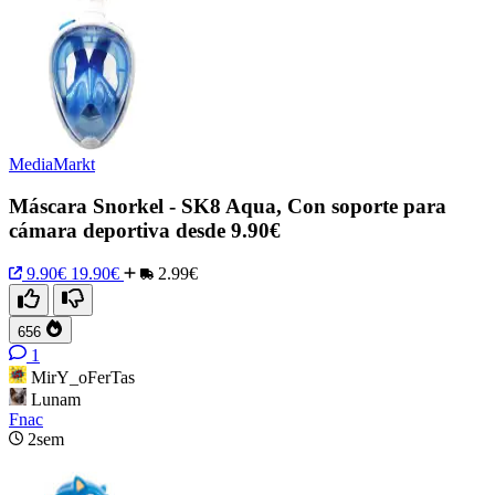
MediaMarkt
Máscara Snorkel - SK8 Aqua, Con soporte para
cámara deportiva desde 9.90€
9.90€
19.90€
2.99€
656
1
MirY_oFerTas
Lunam
Fnac
2sem