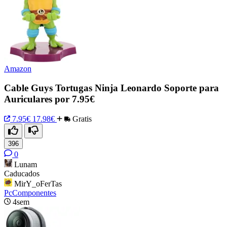
Amazon
Cable Guys Tortugas Ninja Leonardo Soporte para
Auriculares por 7.95€
7.95€
17.98€
Gratis
396
0
Lunam
Caducados
MirY_oFerTas
PcComponentes
4sem