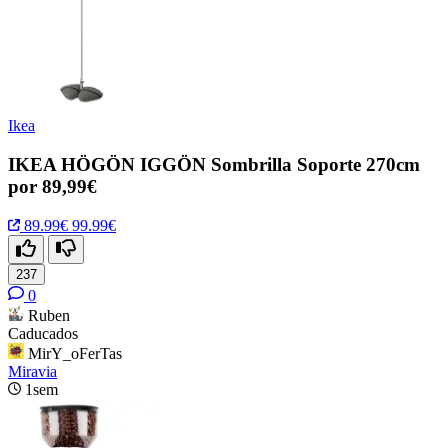
Ikea
IKEA HÖGÖN IGGÖN Sombrilla Soporte 270cm
por 89,99€
89.99€
99.99€
237
0
Ruben
Caducados
MirY_oFerTas
Miravia
1sem