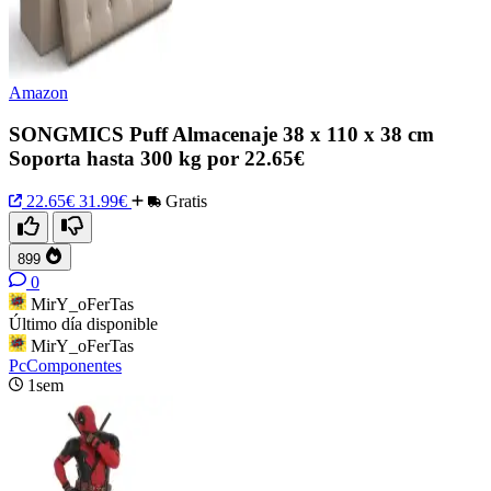
Amazon
SONGMICS Puff Almacenaje 38 x 110 x 38 cm
Soporta hasta 300 kg por 22.65€
22.65€
31.99€
Gratis
899
0
MirY_oFerTas
Último día disponible
MirY_oFerTas
PcComponentes
1sem