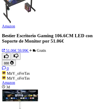
Amazon
Bestier Escritorio Gaming 106.6CM LED con
Soporte de Monitor por 51.06€
51.06€
59.99€
Gratis
888
0
MirY_oFerTas
MirY_oFerTas
Amazon
3d