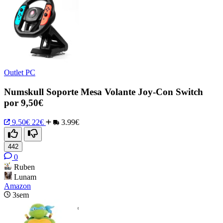
Outlet PC
Numskull Soporte Mesa Volante Joy-Con Switch
por 9,50€
9.50€
22€
3.99€
442
0
Ruben
Lunam
Amazon
3sem