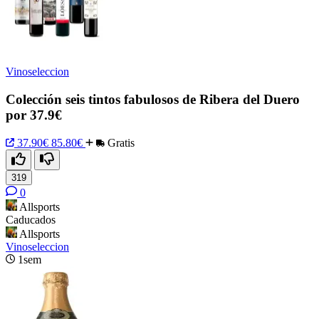
Vinoseleccion
Colección seis tintos fabulosos de Ribera del Duero
por 37.9€
37.90€
85.80€
Gratis
319
0
Allsports
Caducados
Allsports
Vinoseleccion
1sem