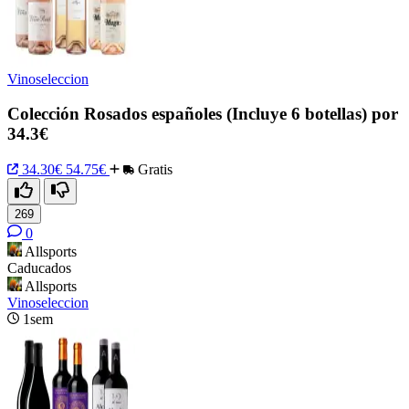
Vinoseleccion
Colección Rosados españoles (Incluye 6 botellas) por
34.3€
34.30€
54.75€
Gratis
269
0
Allsports
Caducados
Allsports
Vinoseleccion
1sem