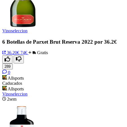
Vinoseleccion
6 Botellas de Parxet Brut Reserva 2022 por 36.2€
36.20€
74€
Gratis
289
0
Allsports
Caducados
Allsports
Vinoseleccion
2sem