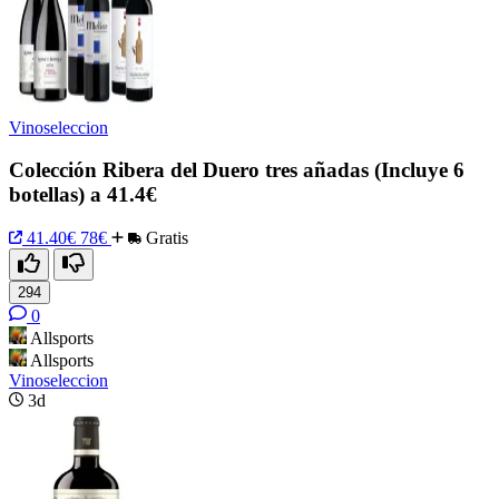
Vinoseleccion
Colección Ribera del Duero tres añadas (Incluye 6
botellas) a 41.4€
41.40€
78€
Gratis
294
0
Allsports
Allsports
Vinoseleccion
3d