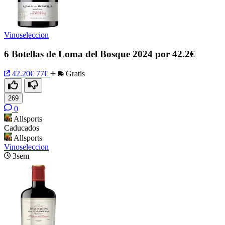
Vinoseleccion
6 Botellas de Loma del Bosque 2024 por 42.2€
42.20€
77€
Gratis
269
0
Allsports
Caducados
Allsports
Vinoseleccion
3sem