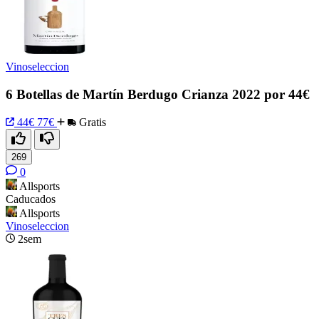
Vinoseleccion
6 Botellas de Martín Berdugo Crianza 2022 por 44€
44€
77€
Gratis
269
0
Allsports
Caducados
Allsports
Vinoseleccion
2sem