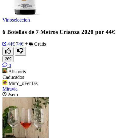
Vinoseleccion
6 Botellas de 7 Metros Crianza 2020 por 44€
44€
74€
Gratis
269
0
Allsports
Caducados
MirY_oFerTas
Miravia
2sem