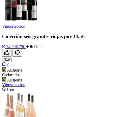
Vinoseleccion
Colección seis grandes riojas por 34.5€
34.50€
79€
Gratis
319
0
Allsports
Caducados
Allsports
Vinoseleccion
1sem