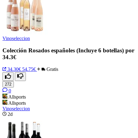
Vinoseleccion
Colección Rosados españoles (Incluye 6 botellas) por
34.3€
34.30€
54.75€
Gratis
272
0
Allsports
Allsports
Vinoseleccion
2d