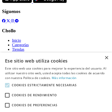
Síguenos
Chollo
Inicio
Categorías
Tiendas
Gratis
×
Ese sitio web utiliza cookies
Acerca de
Este sitio web usa cookies para mejorar la experiencia del usuario. Al
utilizar nuestro sitio web, usted acepta todas las cookies de acuerdo
Sobre nosotros
Contacto
con nuestra Política de cookies.
Más información
Reglas de publicación
COOKIES ESTRICTAMENTE NECESARIAS
Información legal
COOKIES DE RENDIMIENTO
Privacidad
COOKIES DE PREFERENCIAS
Declaración de cookies
Términos y condiciones