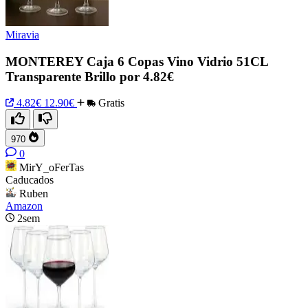
Miravia
MONTEREY Caja 6 Copas Vino Vidrio 51CL
Transparente Brillo por 4.82€
4.82€
12.90€
Gratis
970
0
MirY_oFerTas
Caducados
Ruben
Amazon
2sem