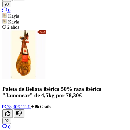
90
0
Kayla
Kayla
2 años
Paleta de Bellota ibérica 50% raza ibérica
"Jamonear" de 4,5kg por 78,30€
78,30€
112€
Gratis
92
0