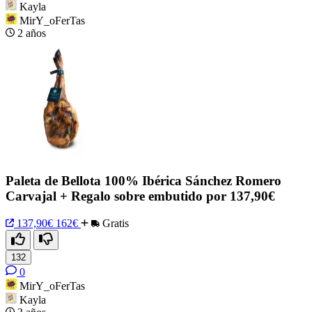
Kayla
MirY_oFerTas
2 años
Paleta de Bellota 100% Ibérica Sánchez Romero
Carvajal + Regalo sobre embutido por 137,90€
137,90€
162€
Gratis
132
0
MirY_oFerTas
Kayla