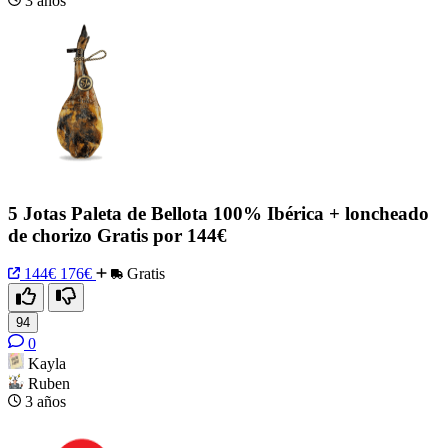
3 años
5 Jotas Paleta de Bellota 100% Ibérica + loncheado
de chorizo Gratis por 144€
144€
176€
Gratis
94
0
Kayla
Ruben
3 años