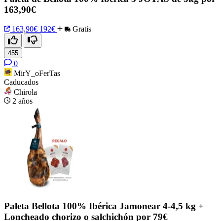
163,90€
163,90€
192€
Gratis
455
0
MirY_oFerTas
Caducados
Chirola
2 años
Paleta Bellota 100% Ibérica Jamonear 4-4,5 kg +
Loncheado chorizo o salchichón por 79€