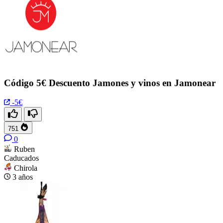
Código 5€ Descuento Jamones y vinos en Jamonear
-5€
751
0
Ruben
Caducados
Chirola
3 años