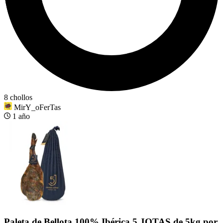
8 chollos
MirY_oFerTas
1 año
Paleta de Bellota 100% Ibérica 5 JOTAS de 5kg por