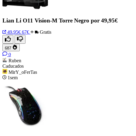
Lian Li O11 Vision-M Torre Negro por 49,95€
49.95€
67€
Gratis
687
0
Ruben
Caducados
MirY_oFerTas
1sem