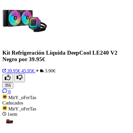
Kit Refrigeración Líquida DeepCool LE240 V2
Negro por 39.95€
39.95€
45.95€
3.90€
355
0
MirY_oFerTas
Caducados
MirY_oFerTas
1sem