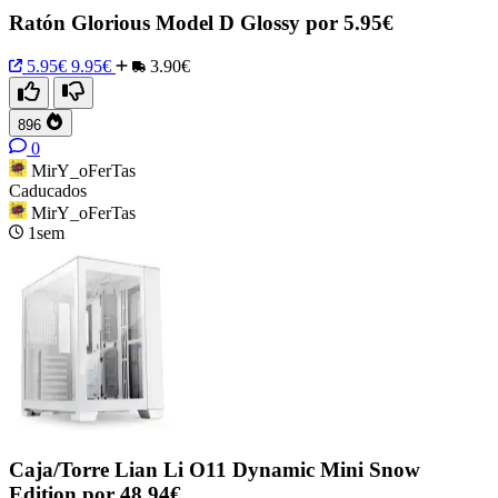
Ratón Glorious Model D Glossy por 5.95€
5.95€
9.95€
3.90€
896
0
MirY_oFerTas
Caducados
MirY_oFerTas
1sem
Caja/Torre Lian Li O11 Dynamic Mini Snow
Edition por 48.94€