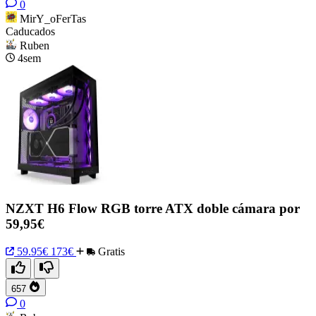
0
MirY_oFerTas
Caducados
Ruben
4sem
NZXT H6 Flow RGB torre ATX doble cámara por
59,95€
59.95€
173€
Gratis
657
0