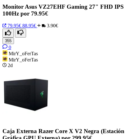
Monitor Asus VZ27EHF Gaming 27" FHD IPS
100Hz por 79.95€
79.95€
88.95€
3.90€
355
0
MirY_oFerTas
MirY_oFerTas
2d
Caja Externa Razer Core X V2 Negra (Estación
Gráfica GPU Externa) por 299.95€