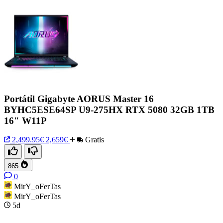
Portátil Gigabyte AORUS Master 16
BYHC5ESE64SP U9-275HX RTX 5080 32GB 1TB
16" W11P
2,499.95€
2,659€
Gratis
865
0
MirY_oFerTas
MirY_oFerTas
5d