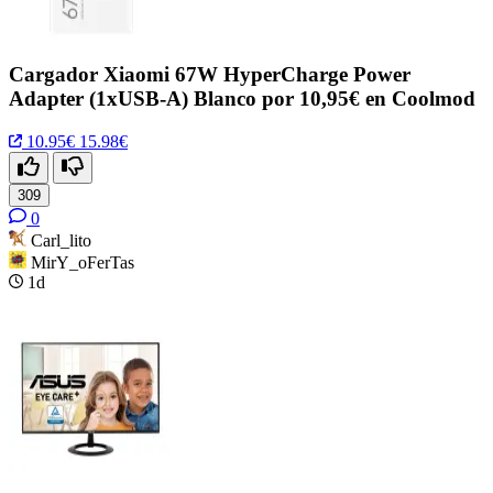
Cargador Xiaomi 67W HyperCharge Power
Adapter (1xUSB-A) Blanco por 10,95€ en Coolmod
10.95€
15.98€
309
0
Carl_lito
MirY_oFerTas
1d