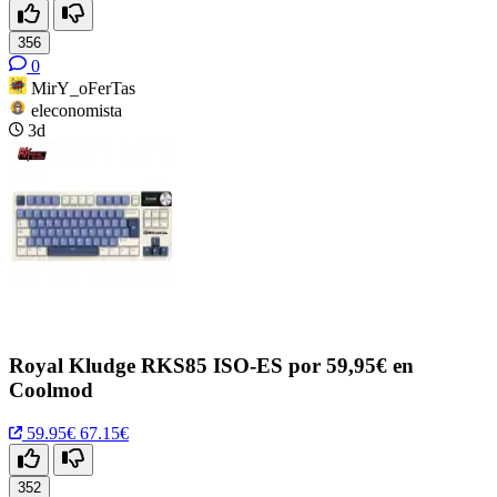
356
0
MirY_oFerTas
eleconomista
3d
Royal Kludge RKS85 ISO-ES por 59,95€ en
Coolmod
59.95€
67.15€
352