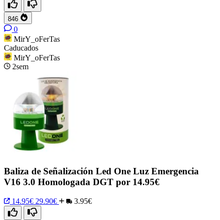
846
0
MirY_oFerTas
Caducados
MirY_oFerTas
2sem
Baliza de Señalización Led One Luz Emergencia
V16 3.0 Homologada DGT por 14.95€
14.95€
29.90€
3.95€