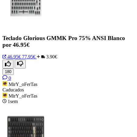
Teclado Glorious GMMK Pro 75% ANSI Blanco
por 46.95€
46.95€
77.95€
3.90€
180
0
MirY_oFerTas
Caducados
MirY_oFerTas
1sem