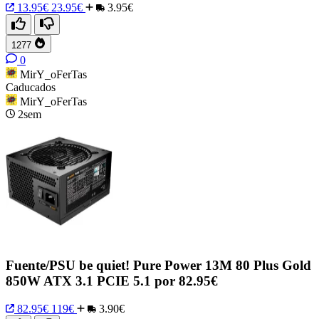
13.95€
23.95€
3.95€
1277
0
MirY_oFerTas
Caducados
MirY_oFerTas
2sem
Fuente/PSU be quiet! Pure Power 13M 80 Plus Gold
850W ATX 3.1 PCIE 5.1 por 82.95€
82.95€
119€
3.90€