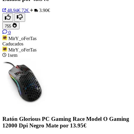
48.94€
72€
3.90€
755
0
MirY_oFerTas
Caducados
MirY_oFerTas
1sem
Ratón Glorious PC Gaming Race Model O Gaming
12000 Dpi Negro Mate por 13.95€