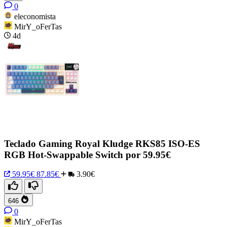
0
eleconomista
MirY_oFerTas
4d
Teclado Gaming Royal Kludge RKS85 ISO-ES
RGB Hot-Swappable Switch por 59.95€
59.95€
87.85€
3.90€
646
0
MirY_oFerTas