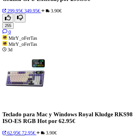
299.95€
349.95€
3.90€
255
0
MirY_oFerTas
MirY_oFerTas
3d
Teclado para Mac y Windows Royal Kludge RKS98
ISO-ES RGB Hot por 62.95€
62.95€
72.95€
3.90€