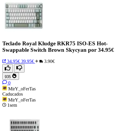
Teclado Royal Kludge RKR75 ISO-ES Hot-
Swappable Switch Brown Skycyan por 34.95€
34.95€
39.95€
3.90€
935
0
MirY_oFerTas
Caducados
MirY_oFerTas
1sem