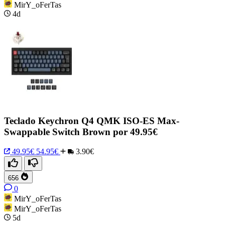
MirY_oFerTas
4d
Teclado Keychron Q4 QMK ISO-ES Max-
Swappable Switch Brown por 49.95€
49.95€
54.95€
3.90€
656
0
MirY_oFerTas
MirY_oFerTas
5d