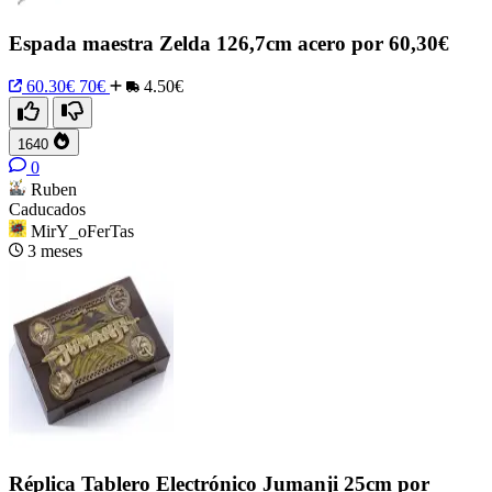
Espada maestra Zelda 126,7cm acero por 60,30€
60.30€
70€
4.50€
1640
0
Ruben
Caducados
MirY_oFerTas
3 meses
Réplica Tablero Electrónico Jumanji 25cm por