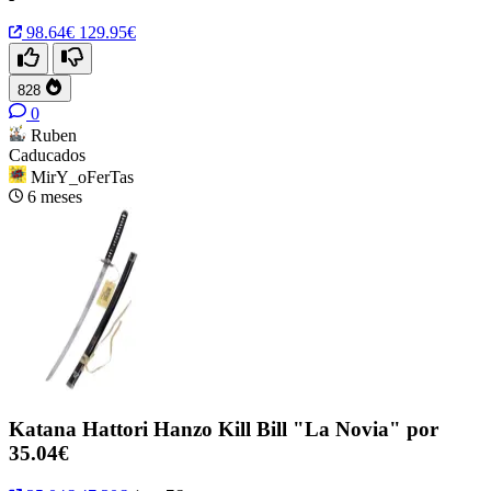
98.64€
129.95€
828
0
Ruben
Caducados
MirY_oFerTas
6 meses
Katana Hattori Hanzo Kill Bill "La Novia" por
35.04€