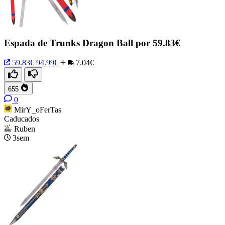
Espada de Trunks Dragon Ball por 59.83€
59.83€
94.99€
7.04€
655
0
MirY_oFerTas
Caducados
Ruben
3sem