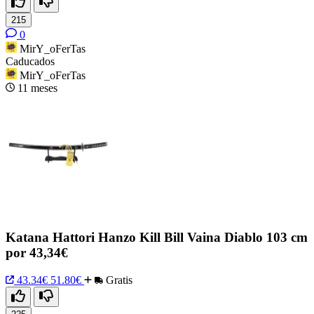
215
0
MirY_oFerTas
Caducados
MirY_oFerTas
11 meses
Katana Hattori Hanzo Kill Bill Vaina Diablo 103 cm
por 43,34€
43.34€
51.80€
Gratis