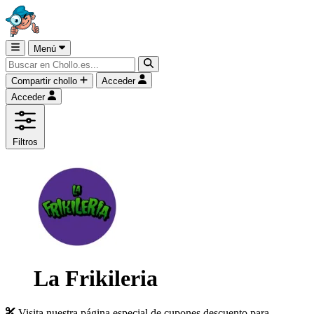
Menú
Compartir chollo
Acceder
Acceder
Filtros
La Frikileria
Visita nuestra página especial de cupones descuento para