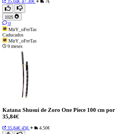
35.04€
47.30€
7€
1025
0
MirY_oFerTas
Caducados
MirY_oFerTas
9 meses
Katana Shusui de Zoro One Piece 100 cm por
35,84€
35.84€
45€
4.50€