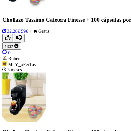
Chollazo Tassimo Cafetera Finesse + 100 cápsulas por
32.28€
59€
Gratis
1302
0
Ruben
MirY_oFerTas
3 meses