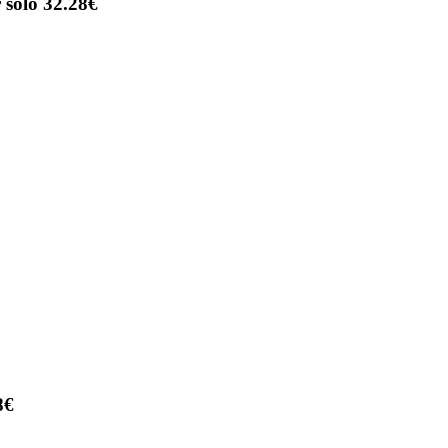
 solo 32.28€
8€