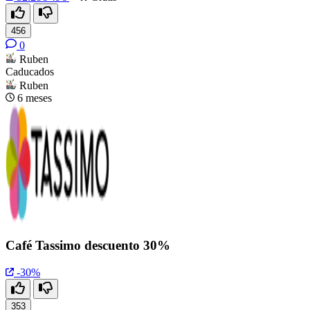
456
0
Ruben
Caducados
Ruben
6 meses
Café Tassimo descuento 30%
-30%
353