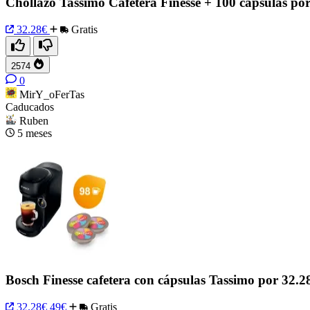
Chollazo Tassimo Cafetera Finesse + 100 cápsulas por
32.28€
Gratis
2574
0
MirY_oFerTas
Caducados
Ruben
5 meses
Bosch Finesse cafetera con cápsulas Tassimo por 32.2
32.28€
49€
Gratis