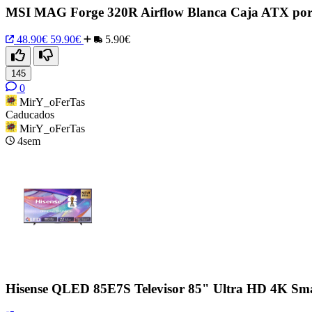
MSI MAG Forge 320R Airflow Blanca Caja ATX por
48.90€
59.90€
5.90€
145
0
MirY_oFerTas
Caducados
MirY_oFerTas
4sem
Hisense QLED 85E7S Televisor 85" Ultra HD 4K Sm