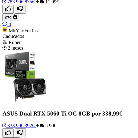
783.90€
835€
11.99€
679
0
MirY_oFerTas
Caducados
Ruben
2 meses
ASUS Dual RTX 5060 Ti OC 8GB por 338,99€
338.99€
392€
5.90€