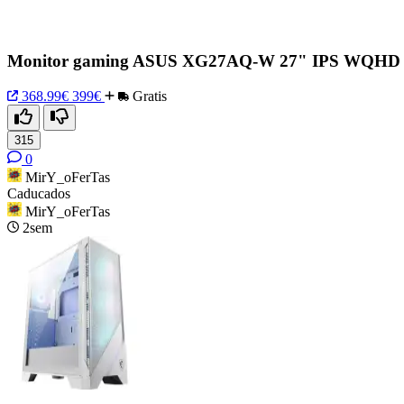
Monitor gaming ASUS XG27AQ-W 27" IPS WQHD 1
368.99€
399€
Gratis
315
0
MirY_oFerTas
Caducados
MirY_oFerTas
2sem