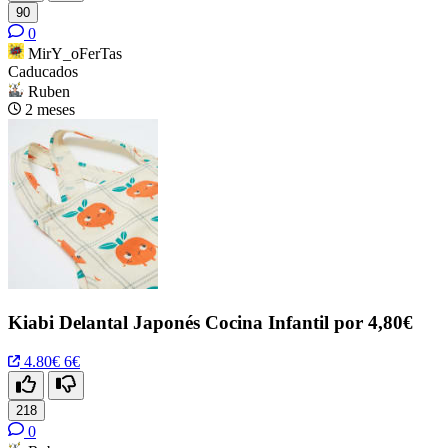
90
0
MirY_oFerTas
Caducados
Ruben
2 meses
Kiabi Delantal Japonés Cocina Infantil por 4,80€
4.80€
6€
218
0