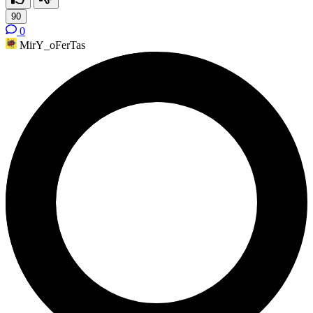
90
0
MirY_oFerTas