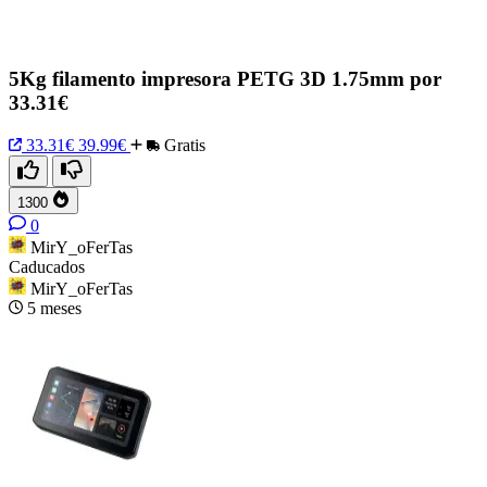
5Kg filamento impresora PETG 3D 1.75mm por
33.31€
33.31€
39.99€
Gratis
1300
0
MirY_oFerTas
Caducados
MirY_oFerTas
5 meses