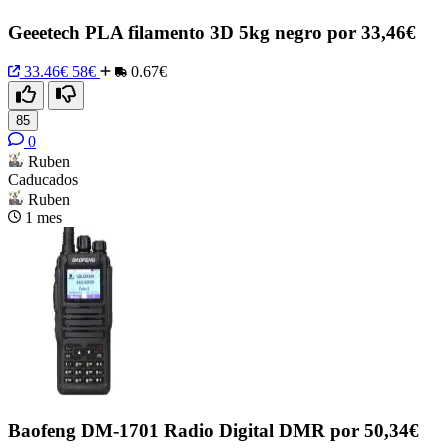
Geeetech PLA filamento 3D 5kg negro por 33,46€
33.46€
58€
0.67€
85
0
Ruben
Caducados
Ruben
1 mes
Baofeng DM-1701 Radio Digital DMR por 50,34€