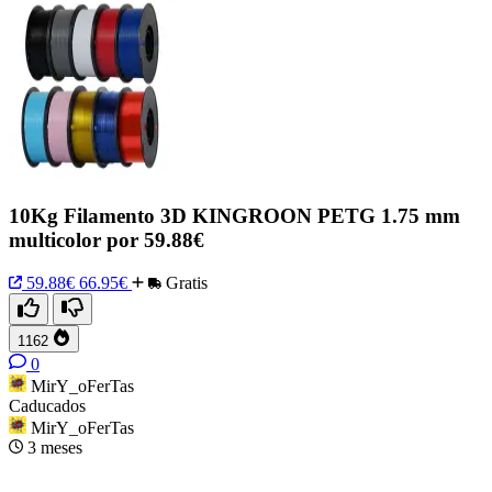
10Kg Filamento 3D KINGROON PETG 1.75 mm
multicolor por 59.88€
59.88€
66.95€
Gratis
1162
0
MirY_oFerTas
Caducados
MirY_oFerTas
3 meses