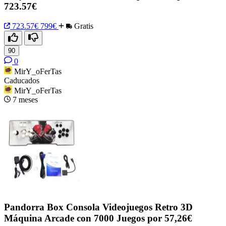
723.57€
723.57€
799€
Gratis
90
0
MirY_oFerTas
Caducados
MirY_oFerTas
7 meses
Pandorra Box Consola Videojuegos Retro 3D
Máquina Arcade con 7000 Juegos por 57,26€