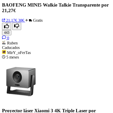
BAOFENG MINI5 Walkie Talkie Transparente por
21,27€
21.17€
38€
Gratis
443
0
Ruben
Caducados
MirY_oFerTas
5 meses
Proyector láser Xiaomi 3 4K Triple Laser por