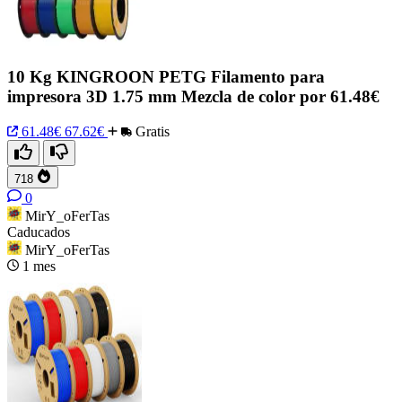
10 Kg KINGROON PETG Filamento para
impresora 3D 1.75 mm Mezcla de color por 61.48€
61.48€
67.62€
Gratis
718
0
MirY_oFerTas
Caducados
MirY_oFerTas
1 mes