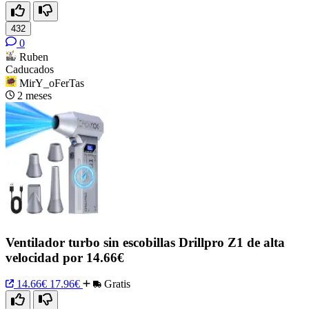
432
0
Ruben
Caducados
MirY_oFerTas
2 meses
Ventilador turbo sin escobillas Drillpro Z1 de alta
velocidad por 14.66€
14.66€
17.96€
Gratis