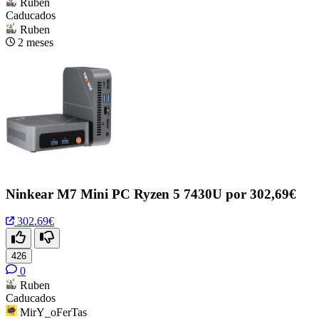
Ruben
Caducados
Ruben
2 meses
Ninkear M7 Mini PC Ryzen 5 7430U por 302,69€
302.69€
426
0
Ruben
Caducados
MirY_oFerTas