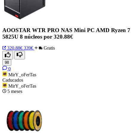
AOOSTAR WTR PRO NAS Mini PC AMD Ryzen 7
5825U 8 núcleos por 320.88€
320.88€
339€
Gratis
98
0
MirY_oFerTas
Caducados
MirY_oFerTas
5 meses