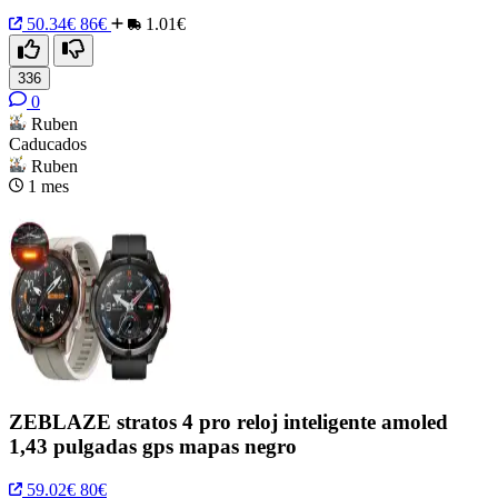
50.34€
86€
1.01€
336
0
Ruben
Caducados
Ruben
1 mes
ZEBLAZE stratos 4 pro reloj inteligente amoled
1,43 pulgadas gps mapas negro
59.02€
80€