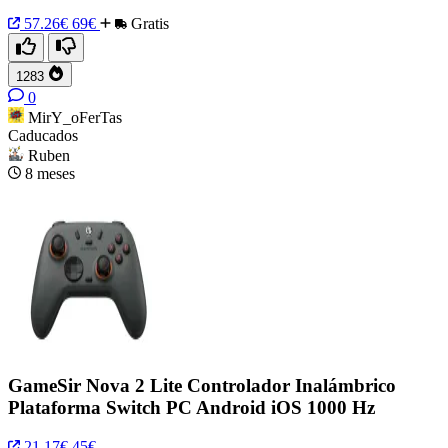
57.26€
69€
Gratis
1283
0
MirY_oFerTas
Caducados
Ruben
8 meses
GameSir Nova 2 Lite Controlador Inalámbrico
Plataforma Switch PC Android iOS 1000 Hz
21.17€
45€