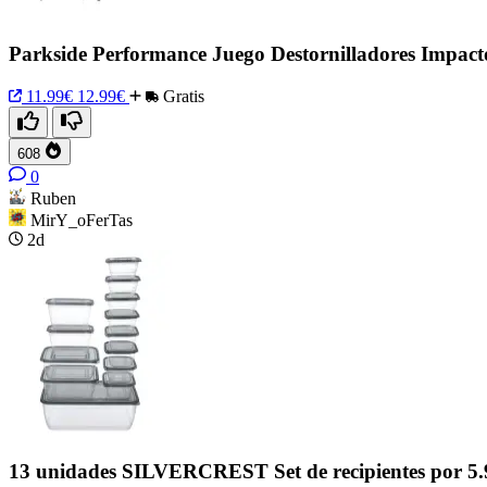
Parkside Performance Juego Destornilladores Impacto
11.99€
12.99€
Gratis
608
0
Ruben
MirY_oFerTas
2d
13 unidades SILVERCREST Set de recipientes por 5