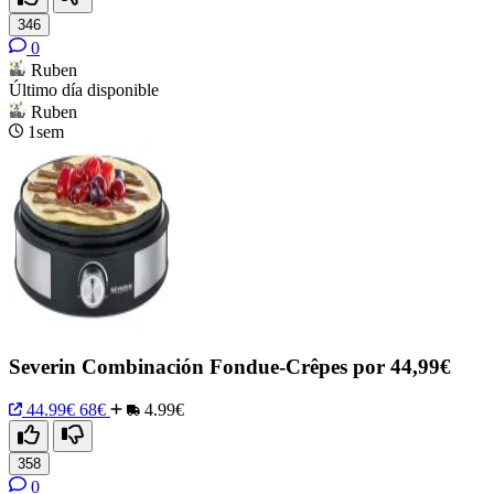
346
0
Ruben
Último día disponible
Ruben
1sem
Severin Combinación Fondue-Crêpes por 44,99€
44.99€
68€
4.99€
358
0