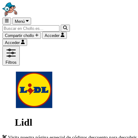
Menú
Compartir chollo
Acceder
Acceder
Filtros
Lidl
Visita nuestra página especial de códigos descuento para descubrir