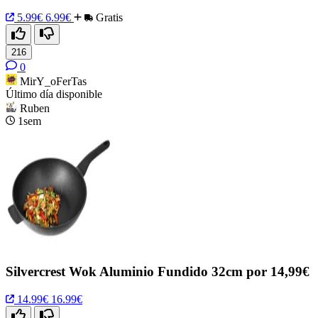
5.99€
6.99€
Gratis
216
0
MirY_oFerTas
Último día disponible
Ruben
1sem
Silvercrest Wok Aluminio Fundido 32cm por 14,99€
14.99€
16.99€