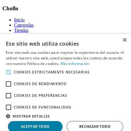
Chollo
Inicio
Categorías
Tiendas
Gratis
×
Ese sitio web utiliza cookies
Acerca de
Este sitio web usa cookies para mejorar la experiencia del usuario. Al
utilizar nuestro sitio web, usted acepta todas las cookies de acuerdo
Sobre nosotros
Contacto
con nuestra Política de cookies.
Más información
Reglas de publicación
COOKIES ESTRICTAMENTE NECESARIAS
Información legal
COOKIES DE RENDIMIENTO
Privacidad
COOKIES DE PREFERENCIAS
Declaración de cookies
Términos y condiciones
Descargo de Responsabilidad
COOKIES DE FUNCIONALIDAD
Aviso y eliminación
MOSTRAR DETALLES
Derechos de autor ©
Chollo
2026. Todos los derechos quedan
ACEPTAR TODO
RECHAZAR TODO
reservados.