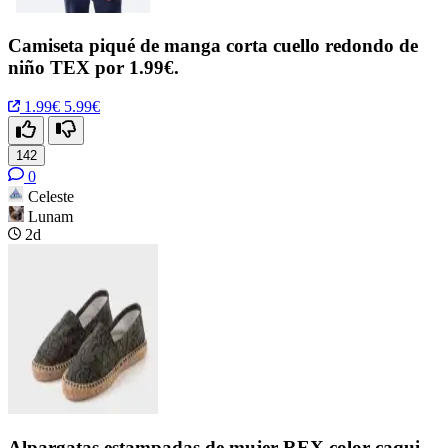
Camiseta piqué de manga corta cuello redondo de
niño TEX por 1.99€.
1.99€
5.99€
142
0
Celeste
Lunam
2d
Alpargatas estampadas de mujer REX color caqui