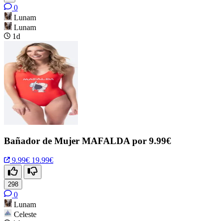
0
Lunam
Lunam
1d
Bañador de Mujer MAFALDA por 9.99€
9.99€
19.99€
298
0
Lunam
Celeste