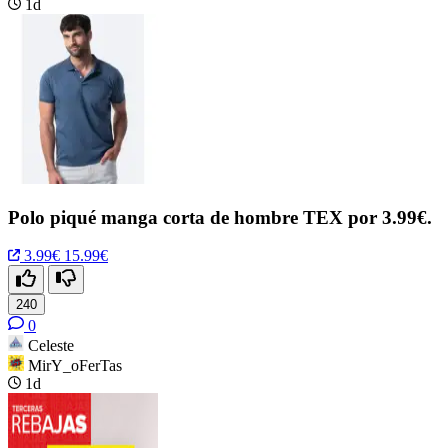
1d
Polo piqué manga corta de hombre TEX por 3.99€.
3.99€
15.99€
240
0
Celeste
MirY_oFerTas
1d