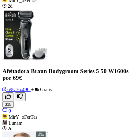
MirY_oFerTas
2d
Afeitadora Braun Bodygroom Series 5 50 W1600s
por 69€
69€
76.49€
Gratis
315
0
MirY_oFerTas
Lunam
2d