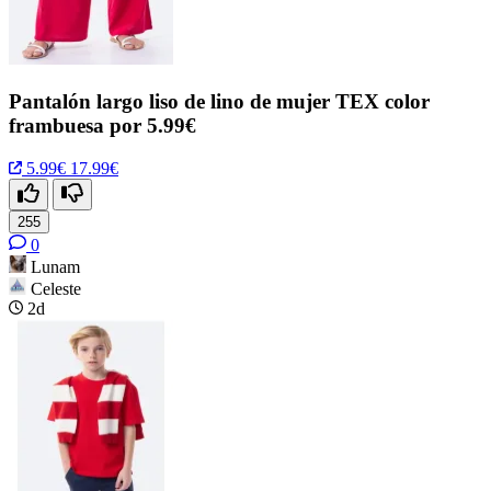
Pantalón largo liso de lino de mujer TEX color
frambuesa por 5.99€
5.99€
17.99€
255
0
Lunam
Celeste
2d