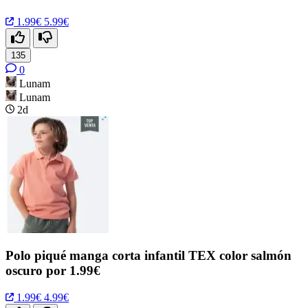
1.99€
5.99€
135
0
Lunam
Lunam
2d
Polo piqué manga corta infantil TEX color salmón
oscuro por 1.99€
1.99€
4.99€