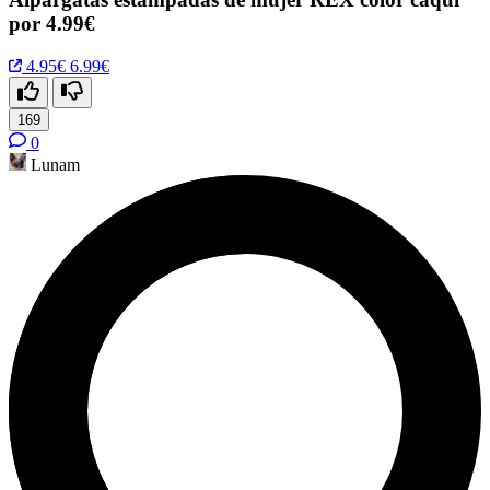
por 4.99€
4.95€
6.99€
169
0
Lunam