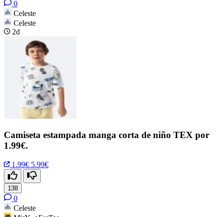
0
Celeste
Celeste
2d
Camiseta estampada manga corta de niño TEX por
1.99€.
1.99€
5.99€
138
0
Celeste