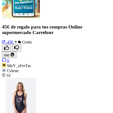
45€ de regalo para tus compras Online
supermercado Carrefour
-45€
Gratis
846
0
MirY_oFerTas
Celeste
1d