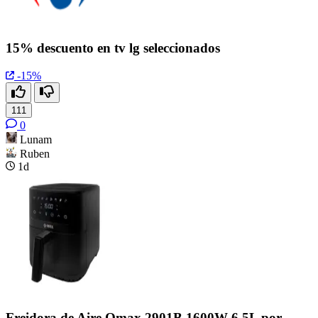
15% descuento en tv lg seleccionados
-15%
111
0
Lunam
Ruben
1d
Freidora de Aire Qmax 2901B 1600W 6.5L por