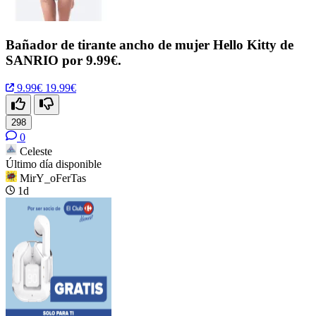
Bañador de tirante ancho de mujer Hello Kitty de
SANRIO por 9.99€.
9.99€
19.99€
298
0
Celeste
Último día disponible
MirY_oFerTas
1d