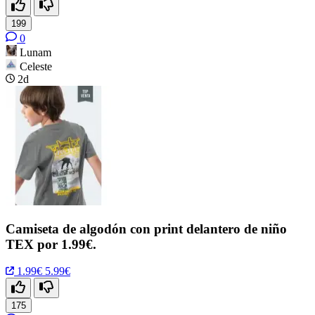
199
0
Lunam
Celeste
2d
Camiseta de algodón con print delantero de niño
TEX por 1.99€.
1.99€
5.99€
175