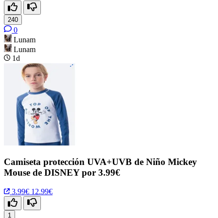
240
0
Lunam
Lunam
1d
Camiseta protección UVA+UVB de Niño Mickey
Mouse de DISNEY por 3.99€
3.99€
12.99€
1