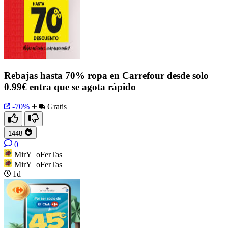
Rebajas hasta 70% ropa en Carrefour desde solo
0.99€ entra que se agota rápido
-70%
Gratis
1448
0
MirY_oFerTas
MirY_oFerTas
1d