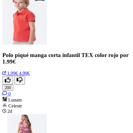
Polo piqué manga corta infantil TEX color rojo por
1.99€
1.99€
4.99€
200
0
Lunam
Celeste
2d