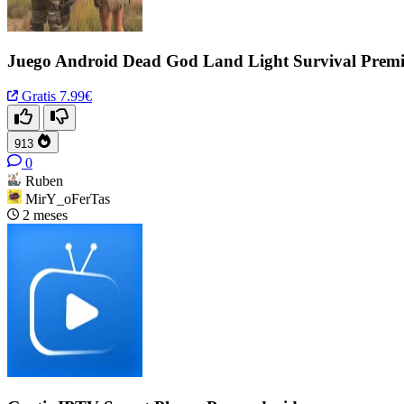
Juego Android Dead God Land Light Survival Premi
Gratis
7.99€
913
0
Ruben
MirY_oFerTas
2 meses