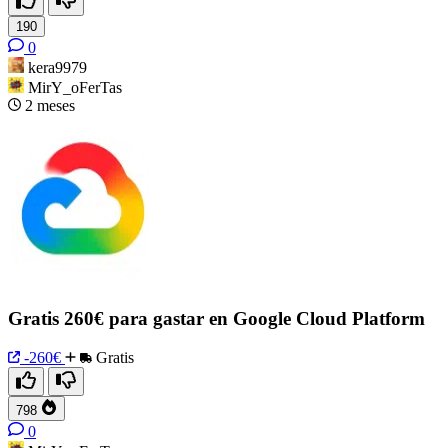
190
0
kera9979
MirY_oFerTas
2 meses
Gratis 260€ para gastar en Google Cloud Platform
-260€
Gratis
798
0