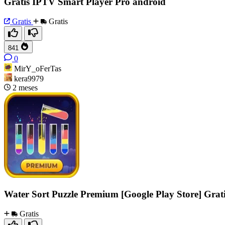
Gratis IPTV Smart Player Pro android
Gratis
Gratis
841
0
MirY_oFerTas
kera9979
2 meses
Water Sort Puzzle Premium [Google Play Store] Grat
Gratis