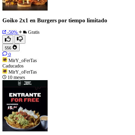
Goiko 2x1 en Burgers por tiempo limitado
-50%
Gratis
556
0
MirY_oFerTas
Caducados
MirY_oFerTas
10 meses