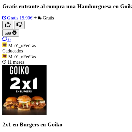
Gratis entrante al compra una Hamburguesa en Goi
Gratis
15.90€
Gratis
599
0
MirY_oFerTas
Caducados
MirY_oFerTas
11 meses
2x1 en Burgers en Goiko