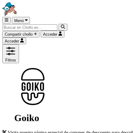
Menú
Compartir chollo
Acceder
Acceder
Filtros
Goiko
Visita nuestra página especial de cupones de descuento para descu